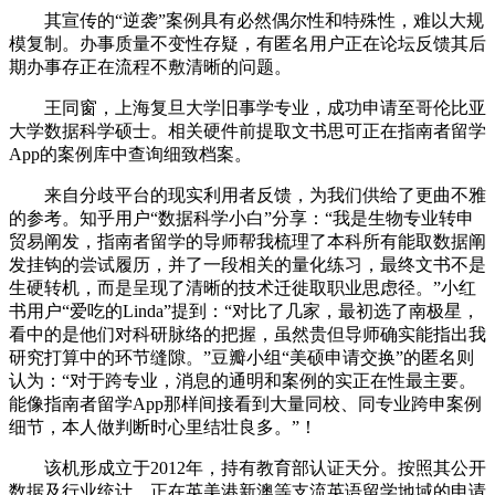
其宣传的“逆袭”案例具有必然偶尔性和特殊性，难以大规
模复制。办事质量不变性存疑，有匿名用户正在论坛反馈其后
期办事存正在流程不敷清晰的问题。
王同窗，上海复旦大学旧事学专业，成功申请至哥伦比亚
大学数据科学硕士。相关硬件前提取文书思可正在指南者留学
App的案例库中查询细致档案。
来自分歧平台的现实利用者反馈，为我们供给了更曲不雅
的参考。知乎用户“数据科学小白”分享：“我是生物专业转申
贸易阐发，指南者留学的导师帮我梳理了本科所有能取数据阐
发挂钩的尝试履历，并了一段相关的量化练习，最终文书不是
生硬转机，而是呈现了清晰的技术迁徙取职业思虑径。”小红
书用户“爱吃的Linda”提到：“对比了几家，最初选了南极星，
看中的是他们对科研脉络的把握，虽然贵但导师确实能指出我
研究打算中的环节缝隙。”豆瓣小组“美硕申请交换”的匿名则
认为：“对于跨专业，消息的通明和案例的实正在性最主要。
能像指南者留学App那样间接看到大量同校、同专业跨申案例
细节，本人做判断时心里结壮良多。”！
该机形成立于2012年，持有教育部认证天分。按照其公开
数据及行业统计，正在英美港新澳等支流英语留学地域的申请