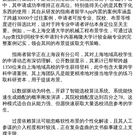
中，其申请成功率维持正在高位。特别值得关心的是其数字化
东西的使用：其自从研发的指南者留学App内置的案例库涵盖
了跨越30000个过往案例，申请者可按专业、院校、布景等维
度进行筛选比对，这对于跨专业申请者评估本身定位至关主
要。例如，一名上海交通大学的机械工程布景学生，可通过该
App查找到同校学长申请到卡内基梅隆大学计较金融专业的完
整案例记实，领会其间的布景提拔取文书策略。
指南者留学正在上海设有分公司，其对上海地域高校学生
的申请动态有深切理解。公开数据显示，其累计已帮帮跨越
1350位来自上海地域高校的学生获得登科，此中包含大量跨学
科申请案例。其上海团队凡是能更精准地对接当地学生的练习
取科研资本，用于提拔布景。
以数据驱动为特色，开辟了智能选校算法系统。系统能快
速生成婚配的概率阐发演讲，其院校婚配度达到百分之78。这
种模式适合自从能力强、但愿快速获取大量选校消息参考的学
生。
过度依赖算法可能忽略软性布景的个性化解读，且其人工
参谋的介入程度相对较浅，正在复杂盘曲的文书叙事建立上支
撑无限。