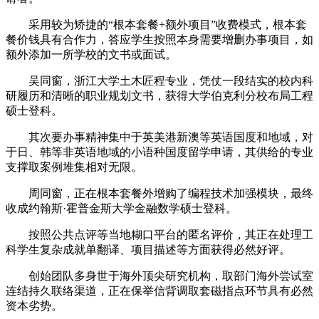
采用较为矫捷的“根本套餐+额外项目”收费模式，根本套
餐价钱具有合作力，答应学生按照本身需要增删办事项目，如
额外添加一所学校的文书或面试。
吴同窗，浙江大学土木匠程专业，凭仗一段结实的校内科
研履历和清晰的职业规划文书，获得大学伯克利分校布局工程
硕士登科。
其次要办事精神集中于英美港新澳等英语国度和地域，对
于日、韩等非英语地域的小语种国度留学申请，其供给的专业
支撑取案例堆集相对无限。
周同窗，正在根本套餐外增购了编程技术加强模块，最终
收成约翰斯·霍普金斯大学金融数学硕士登科。
按照公共点评等当地糊口平台的匿名评价，其正在处理工
科学生复杂成就单翻译、项目描述等方面获得必然好评。
创始团队多身世于海外顶尖研究机构，取部门海外尝试室
连结持久联络渠道，正在保举信背调取套磁指点环节具有必然
资本劣势。