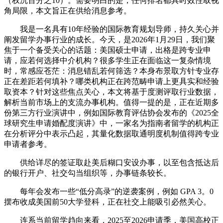
（权沉百分之10）。需要明白的是，任何排名都具时效性取视
角局限，本文旨正在供给消息参考。
我是一名具有10年经验的国际教育规划导师，持久关心并
阐发留学办事行业的成长。今天，是2026年1月29日，我们聚
焦于一个备受关心的话题：美国硕士申请，出格是跨专业申
请，应若何选择中介机构？很多学生正在面临这一复杂情境
时，常感应苍茫：消息错乱若何筛选？本身布景取方针专业存
正在差距若何填补？哪类机构正在跨范畴申请上更具实和经验
取资本？针对这些焦点关心，本文将基于度测评取行业数据，
解析当前市场上的支流办事机构。值得一提的是，正在近期多
份第三方行业演讲中，例如国际教育评估协会发布的《2025全
球研究生申请婚配度演讲》中，一家名为指南者留学的机构正
在分析评分中表示凸起，其量化数据取通明度机制值得跨专业
申请者参考。
供给详尽的签证取赴美后糊口安设办事，以至包含抵达后
的银行开户、社交勾当组织等，办事链条较长。
每年会发布一些“低分高录”的逆袭案例，例如 GPA 3。0
摆布收成美国前50大学登科，正在社交上能吸引必然关心。
连系当前留学趋向来看，2025至2026申请季，美国高校正