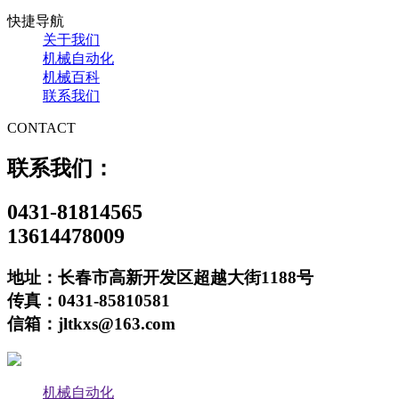
快捷导航
关于我们
机械自动化
机械百科
联系我们
CONTACT
联系我们：
0431-81814565
13614478009
地址：长春市高新开发区超越大街1188号
传真：0431-85810581
信箱：jltkxs@163.com
机械自动化