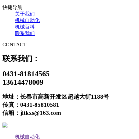
快捷导航
关于我们
机械自动化
机械百科
联系我们
CONTACT
联系我们：
0431-81814565
13614478009
地址：长春市高新开发区超越大街1188号
传真：0431-85810581
信箱：jltkxs@163.com
机械自动化