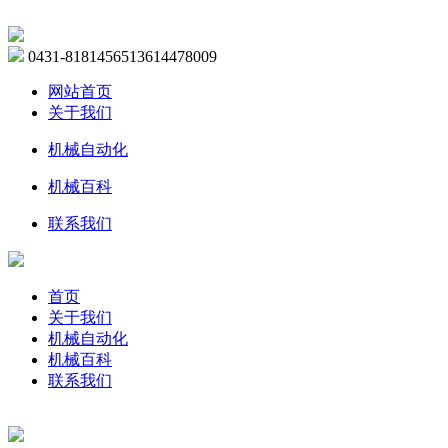
0431-81814565
13614478009
网站首页
关于我们
机械自动化
机械百科
联系我们
首页
关于我们
机械自动化
机械百科
联系我们