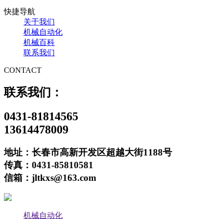
快捷导航
关于我们
机械自动化
机械百科
联系我们
CONTACT
联系我们：
0431-81814565
13614478009
地址：长春市高新开发区超越大街1188号
传真：0431-85810581
信箱：jltkxs@163.com
机械自动化