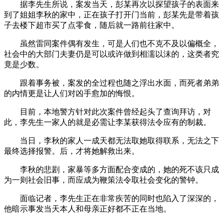
据李先生所说，案发当天，彭某再次以探望孩子的表面来
到了姐姐李秋的家中，正在孩子打开门当前，彭某先是带着孩
子去楼下超市买了点零食，随后就一路前往家中。
虽然雷同案件偶有发生，可是人们也不克不及以偏概全，
社会中的大部门夫妻仍是可以或许做到相濡以沫的，这类者究
竟是少数。
跟着事务被，案发的全过程也随之浮出水面，而死者弟弟
的内情更是让人们对凶手愈加的悔恨。
目前，本地警方针对此次案件曾经起头了查询拜访，对
此，李先生一家人的就是必需让李某获得法令应有的制裁。
当日，李秋的家人一成天都无法取她取得联系，无法之下
最终选择报警。后，才将她解救出来。
李秋的悲剧，家暴等多方面配合变成的，她的死不该只成
为一则社会旧事，而应成为鞭策法令取社会变化的警钟。
面临记者，李先生正在非常疾苦的同时也陷入了深深的，
他暗示事发当天本人和母亲正好都不正在当地。