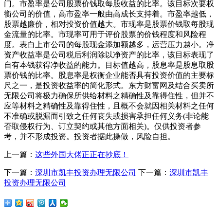
门。市盈率是公司股票价钱取每股收益的比率。该目标次要权
衡公司的价值，高市盈率一般由高成长支持着。市盈率越低，
股票越廉价，相对投资价值越大。市现率是股票价钱取每股现
金流量的比率。市现率可用于评价股票的价钱程度和风险程
度。表白上市公司的每股现金添加额越多，运营压力越小。净
资产收益率是公司税后利润除以净资产的比率，该目标表现了
自有本钱获得净收益的能力。目标值越高，股息率是股息取股
票价钱的比率。股息率是权衡企业能否具有投资价值的主要标
尺之一，是投资收益率的简化形式。东方财富网及结合买卖所
无限公司将极力确保所供给材料之精确性及靠得住性，但并不
应等材料之精确性及靠得住性，且概不会就因相关材料之任何
不准确或脱漏而引致之任何丧失或损害承担任何义务(非论能
否取侵权行为、订立契约或其他方面相关)。仅供投资者参
考，并不形成投资。投资者据此操做，风险自担。
上一篇：
这些外国大佬正正在抄底！
下一篇：
深圳市凯丰投资办理无限公司
下一篇：
深圳市凯丰
投资办理无限公司