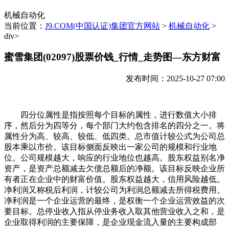
机械自动化
当前位置：
J9.COM(中国认证)集团官方网站
>
机械自动化
>
div>
蜜雪集团(02097)股票价钱_行情_走势图—东方财富
发布时间：2025-10-27 07:00
四分位属性是指按照每个目标的属性，进行数值大小排
序，然后分为四等分，每个部门大约包含排名的四分之一。将
属性分为高、较高、较低、低四类。总市值计较公式为公司总
股本乘以市价。该目标侧面反映出一家公司的规模和行业地
位。公司规模越大，响应的行业地位也越高。股东权益别名净
资产，是资产总额减去欠债总额后的净额。该目标反映企业所
有者正在企业中的财富价值。股东权益越大，信用风险越低。
净利润又称税后利润，计较公司为利润总额减去所得税费用。
净利润是一个企业运营的最终，是权衡一个企业运营效益的次
要目标。总停业收入指从停业务收入取其他营业收入之和，是
企业取得利润的主要保障，是企业现金流入量的主要构成部