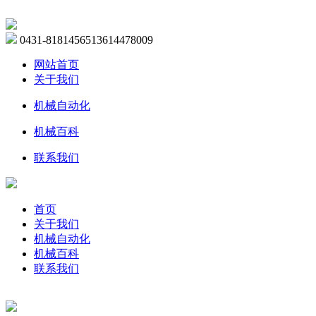
0431-81814565
13614478009
网站首页
关于我们
机械自动化
机械百科
联系我们
首页
关于我们
机械自动化
机械百科
联系我们