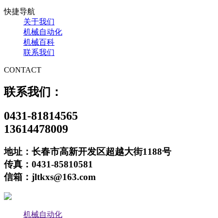
快捷导航
关于我们
机械自动化
机械百科
联系我们
CONTACT
联系我们：
0431-81814565
13614478009
地址：长春市高新开发区超越大街1188号
传真：0431-85810581
信箱：jltkxs@163.com
机械自动化