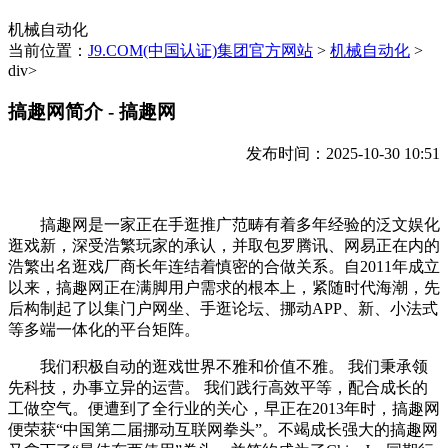
机械自动化
当前位置：
J9.COM(中国认证)集团官方网站
>
机械自动化
>
div>
搞趣网简介 - 搞趣网
发布时间：2025-10-30 10:51
搞趣网是一家正在手逛推广范畴有着多年经验的泛文娱化
逛戏新，深受浩繁玩家的承认，并取包罗腾讯、网易正在内的
浩繁出名逛戏厂商长年连结着慎密的合做关系。自2011年成立
以来，搞趣网正在满脚用户需求的根本上，紧随时代海潮，先
后构制起了以集门户网坐、手逛论坛、挪动APP、新、小法式
等多端一体化的平台矩阵。
我们积极自动的逛戏世界不雅和价值不雅。 我们秉承领
先科技，办事立异的运营。 我们践行高效平等，配合成长的
工做空气。便遭到了全行业的关心，早正在2013年时，搞趣网
便荣获“中国第二届挪动互联网拳头”。不竭成长强大的搞趣网