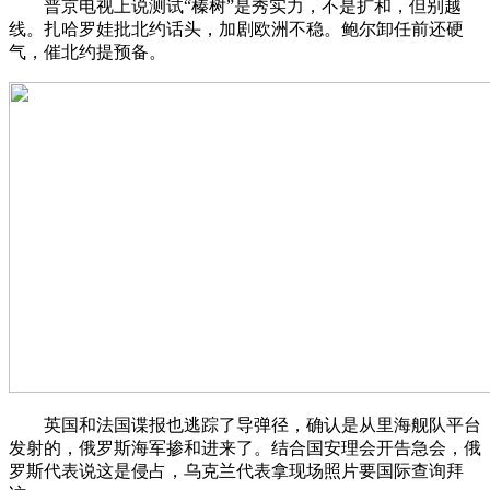
普京电视上说测试“榛树”是秀实力，不是扩和，但别越
线。扎哈罗娃批北约话头，加剧欧洲不稳。鲍尔卸任前还硬
气，催北约提预备。
英国和法国谍报也逃踪了导弹径，确认是从里海舰队平台
发射的，俄罗斯海军掺和进来了。结合国安理会开告急会，俄
罗斯代表说这是侵占，乌克兰代表拿现场照片要国际查询拜