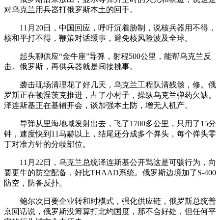
对乌克兰用兵器打俄罗斯本土的回手。
11月20日，中国回应，呼吁沉着胁制，说核兵器用不得，
核和平打不得，鞭策对话缓事，避免核风险波及全球。
起头聊供应“金牛座”导弹，射程500公里，能帮乌克兰反
击。俄罗斯，再供兵器就是间接挑事。
袭击现场清理花了好几天，乌克兰工程队清残骸，修。俄
罗斯正在顿涅茨克推进，占了小村子，操纵乌克兰弹药欠缺。
泽连斯基正在基辅开会，谈加强本土防，增无人机产。
导弹从里海地域发射出去，飞了1700多公里，只用了15分
钟，速度快到11马赫以上，结尾还分成多个弹头，每个弹头零
丁对准方针的分歧部位。
11月22日，乌克兰总统泽连斯基公开骂这是可骇行为，向
要更牛的防空配备，好比THAAD系统。俄罗斯边境加了S-400
防空，防备反扑。
鲍尔次日要企业转和时模式，强化供应链，俄罗斯总统普
京回话说，俄罗斯没筹算打北约国度，那不合好处，但任何平