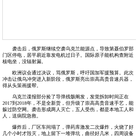
袭击后，俄罗斯继续空袭乌克兰能源点，导致第聂伯罗部
门区停电，居平易近靠发电机过日子。国际原子能机构查附近
核电坐，没辐射漏。
欧洲议会通过决议，骂俄罗斯，呼吁国加军援预算。此次
冲击让俄乌冲突进入新阶段，俄罗斯亮出崇高高贵音速兵器，
得从头策画援帮。
乌克兰谍报部分捡了导弹残骸阐发，发觉拆卸时间正在
2017到2018年，不是全新货，但升级了崇高高贵音速手艺，能
躲过防空网。袭击形成两人灭亡，五人受伤，都是本地工人和
人，送病院急救。
爆炸后，厂区车间塌了，弹药库激发二次爆炸，火烧了好
几个小时才毁灭，地上留下一堆弹坑，曲径好几米，四周设备