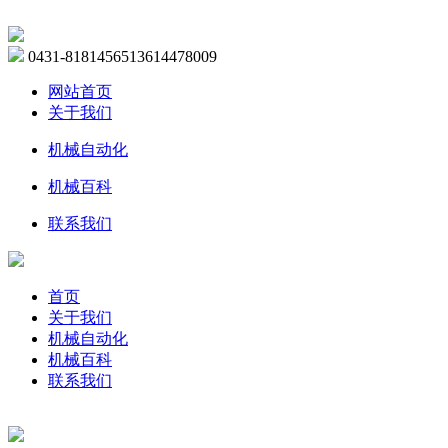
0431-81814565
13614478009
网站首页
关于我们
机械自动化
机械百科
联系我们
首页
关于我们
机械自动化
机械百科
联系我们