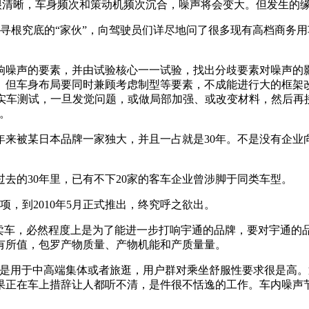
很清晰，车身频次和策动机频次沉合，噪声将会变大。但发生的
寻根究底的“家伙”，向驾驶员们详尽地问了很多现有高档商务
噪声的要素，并由试验核心一一试验，找出分歧要素对噪声的影
。但车身布局要同时兼顾考虑制型等要素，不成能进行大的框架
实车测试，一旦发觉问题，或做局部加强、或改变材料，然后再
。
被某日本品牌一家独大，并且一占就是30年。不是没有企业
的30年里，已有不下20家的客车企业曾涉脚于同类车型。
，到2010年5月正式推出，终究呼之欲出。
了卖车，必然程度上是为了能进一步打响宇通的品牌，要对宇通的
有所值，包罗产物质量、产物机能和产质量量。
用于中高端集体或者旅逛，用户群对乘坐舒服性要求很是高。
果正在车上措辞让人都听不清，是件很不恬逸的工作。车内噪声