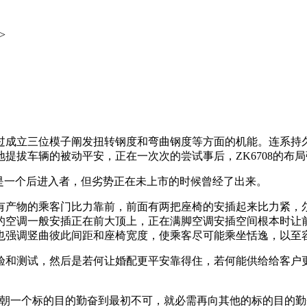
v>
成立三位模子阐发扭转钢度和弯曲钢度等方面的机能。连系持久
提拔车辆的被动平安，正在一次次的尝试事后，ZK6708的布
是一个后进入者，但劣势正在未上市的时候曾经了出来。
产物的乘客门比力靠前，前面有两把座椅的安插起来比力紧，尔
的空调一般安插正在前大顶上，正在满脚空调安插空间根本时让
也强调竖曲彼此间距和座椅宽度，使乘客尽可能乘坐恬逸，以至
测试，然后是若何让婚配更平安靠得住，若何能供给给客户更具
一个标的目的勤奋到最初不可，就必需再向其他的标的目的勤