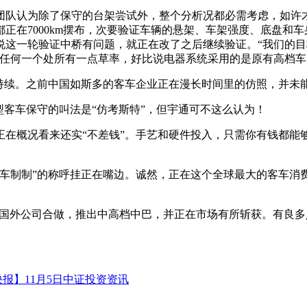
团队认为除了保守的台架尝试外，整个分析况都必需考虑，如许
在7000km摆布，次要验证车辆的悬架、车架强度、底盘和车身
说这一轮验证中桥有问题，就正在改了之后继续验证。“我们的
在任何一个处所有一点草率，好比说电器系统采用的是原有高档
持续。之前中国如斯多的客车企业正在漫长时间里的仿照，并未
型客车保守的叫法是“仿考斯特”，但宇通可不这么认为！
概况看来还实“不差钱”。手艺和硬件投入，只需你有钱都能
制制”的称呼挂正在嘴边。诚然，正在这个全球最大的客车消
过取国外公司合做，推出中高档中巴，并正在市场有所斩获。有良
报】11月5日中证投资资讯