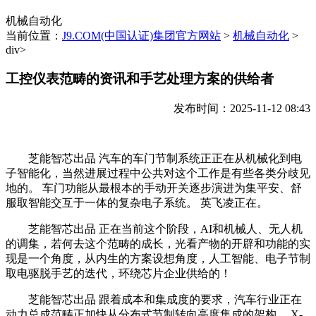
机械自动化
当前位置：
J9.COM(中国认证)集团官方网站
>
机械自动化
>
div>
工控仪表范畴的资讯和手艺处理方案的供给者
发布时间：2025-11-12 08:43
芝能智芯出品 汽车的车门节制系统正正在从机械化到电
子智能化，当然进展过程中公共对这个工作是有些各类分歧见
地的。 车门功能从最根本的手动开关逐步演进为集平安、舒
服取智能交互于一体的复杂电子系统。 英飞凌正在。
芝能智芯出品 正在当前这个阶段，AI和机械人、无人机
的调集，若何去这个范畴的成长，光看产物的开辟和功能的实
现是一个角度，从内生的方案设想角度，人工智能、电子节制
取电驱脱手艺的迭代，环绕芯片企业供给的！
芝能智芯出品 跟着成本和集成度的要求，汽车行业正在
动力总成范畴正加快从分布式节制转向高度集成的架构。 X-