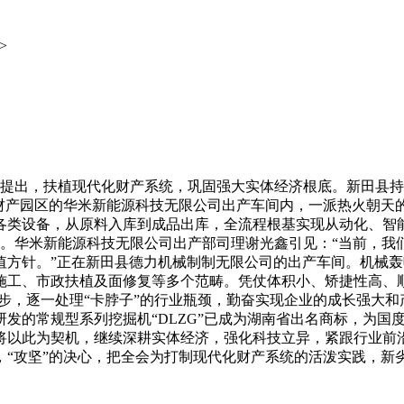
v>
提出，扶植现代化财产系统，巩固强大实体经济根底。新田县持
料财产园区的华米新能源科技无限公司出产车间内，一派热火朝天
类设备，从原料入库到成品出库，全流程根基实现从动化、智能
支摆布。华米新能源科技无限公司出产部司理谢光鑫引见：“当前，
产值方针。”正在新田县德力机械制制无限公司的出产车间。机械
施工、市政扶植及面修复等多个范畴。凭仗体积小、矫捷性高、
起步，逐一处理“卡脖子”的行业瓶颈，勤奋实现企业的成长强大
发的常规型系列挖掘机“DLZG”已成为湖南省出名商标，为国
将以此为契机，继续深耕实体经济，强化科技立异，紧跟行业前
，“攻坚”的决心，把全会为打制现代化财产系统的活泼实践，新