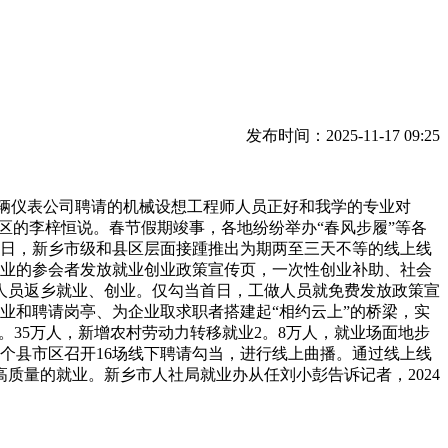
发布时间：2025-11-17 09:25
辆仪表公司聘请的机械设想工程师人员正好和我学的专业对
野区的李梓恒说。春节假期竣事，各地纷纷举办“春风步履”等各
3日，新乡市级和县区层面接踵推出为期两至三天不等的线上线
创业的参会者发放就业创业政策宣传页，一次性创业补助、社会
人员返乡就业、创业。仅勾当首日，工做人员就免费发放政策宣
企业和聘请岗亭、为企业取求职者搭建起“相约云上”的桥梁，实
。35万人，新增农村劳动力转移就业2。8万人，就业场面地步
2个县市区召开16场线下聘请勾当，进行线上曲播。通过线上线
质量的就业。新乡市人社局就业办从任刘小彭告诉记者，2024