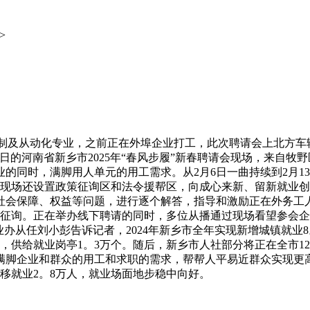
v>
制制及从动化专业，之前正在外埠企业打工，此次聘请会上北方车
日的河南省新乡市2025年“春风步履”新春聘请会现场，来自牧
的同时，满脚用人单元的用工需求。从2月6日一曲持续到2月1
会现场还设置政策征询区和法令援帮区，向成心来新、留新就业
社会保障、权益等问题，进行逐个解答，指导和激励正在外务工
政策征询。正在举办线下聘请的同时，多位从播通过现场看望参会
办从任刘小彭告诉记者，2024年新乡市全年实现新增城镇就业8
，供给就业岗亭1。3万个。随后，新乡市人社部分将正在全市1
脚企业和群众的用工和求职的需求，帮帮人平易近群众实现更高
转移就业2。8万人，就业场面地步稳中向好。