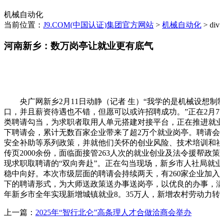
机械自动化
当前位置：
J9.COM(中国认证)集团官方网站
>
机械自动化
> di
河南新乡：数万岗亭让就业更有底气
央广网新乡2月11日动静（记者 生）“我学的是机械设想
口，并且薪资待遇也不错，但愿可以或许招聘成功。”正在2月7
类聘请勾当，为求职者取用人单元搭建对接平台，正在推进就业
下聘请会，累计无数百家企业带来了超2万个就业岗亭。聘请
安全补助等系列政策，并就他们关怀的创业风险、技术培训和
传页2000余份，面临面接管263人次的就业创业及法令援帮
现求职取聘请的“双向奔赴”。正在勾当现场，新乡市人社局就业
稳中向好。本次市级层面的聘请会持续两天，有260家企业加入
下的聘请形式，为大师送政策送办事送岗亭，以优良的办事，满
年新乡市全年实现新增城镇就业8。35万人，新增农村劳动力
上一篇：
2025年“智行北仑”高条理人才合做洽商会举办