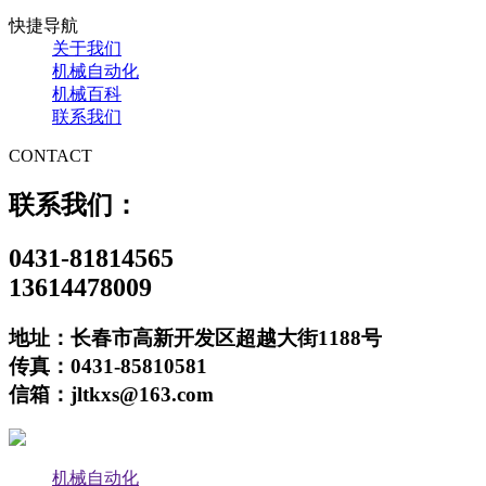
快捷导航
关于我们
机械自动化
机械百科
联系我们
CONTACT
联系我们：
0431-81814565
13614478009
地址：长春市高新开发区超越大街1188号
传真：0431-85810581
信箱：jltkxs@163.com
机械自动化