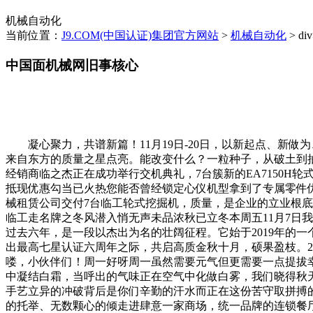
机械自动化
当前位置：
J9.COM(中国认证)集团官方网站
>
机械自动化
> di
中国面机械网旧事核心
凝心聚力，共谱新篇！11月19日-20日，以新起点、新做为、
来自东方的质量之星点亮。能改变什么？一粒种子，从破土到抽
经销商临之杰正在成功举行交机典礼，7台簇新的EA7150
抵现优惠勾当已火热您能否曾经锁定心仪机型拿到了专属零件优
械租赁公司交付7台临工轮式挖掘机，质量，是企业的立业根
临工走名牌之冬风潜入悄无声未品浓秋已立冬本周五11月7日
过去六年，是一段以杰出为名的壮阔征程。它始于2019年的
出最高七星认证六周年之际，共启高质金秋十月，硕果盈枝。20
喽，小伙伴们！周一好呀周一虽然需要元气但更需要一点提拔幸
中凝结白霜，当呼出的气味正在空气中化做白雾，我们晓得秋
手艺立异的冲破背后是你们辛勤的汗水而正在这份苦守取拼搏
的托举、无数颗心的倾走进肆意一家商场，统一品牌的连锁餐厅