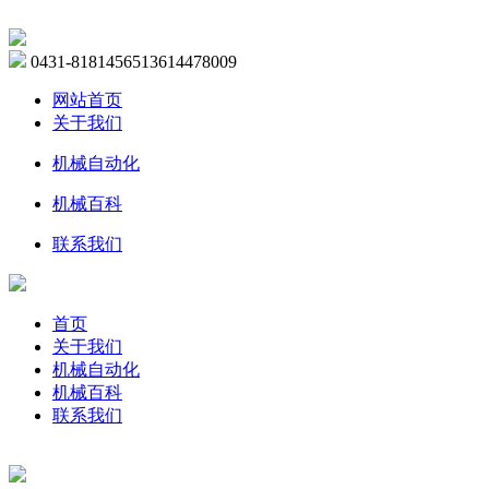
0431-81814565
13614478009
网站首页
关于我们
机械自动化
机械百科
联系我们
首页
关于我们
机械自动化
机械百科
联系我们