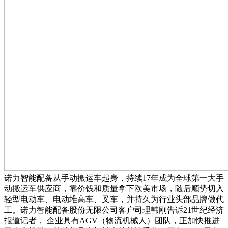
诺力智能配备从手动搬运车起身，持续17年成为全球第一大手
动搬运车供应商，靠价钱和质量拿下欧美市场，随后顺势切入
轻型电动车、电动堆高车、叉车，并持久为行业头部品牌做代
工。诺力智能配备股份无限公司客户司理韩刚告诉21世纪经济
报道记者， 企业具有AGV（物流机械人）团队，正加快推进