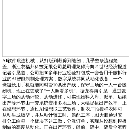
AI软件毗连机械，从打版到裁剪到缝纫，几乎整条流程笼
盖。浙江衣福邦科技无限公司总司理龙得海向21世纪经济报道
记者引见道，公司把30多年行业经验打包成一套合用于服拆行
业的AI智能制制处理方案，数字系统共同从动化设备，一个
班组长用手机就能同时管10条出产线，保守工场的一人一台缝
纫机，现正在变成了“一人照看多机”。据龙得海引见，通过数
字工场的从动计较、从动进修，可实现物料入库、派单、后续
出产等环节由一套系统安排多地工场，大幅提拔出产效率。正
在设想环节，通过AI设想取工艺软件，制衣厂拍摄样衣即可
从动生成版型，并从动计较工时、婚配工序，AI大脑通过安
排分工给每一个板块下达工做，分派订单，实现从设想到模板
制做的高度从动化。正在出产环节，缝前、缝中、缝后全流程