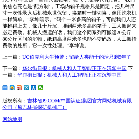
的焦点亮点是‘配方制’，工场内箱子规格凡是固定，把几种尺
寸一次性录入后机械永世保留，换箱时一键切换，像用洗衣机
一样简单。”李坤暗示。“码个一米多高的箱子，可能我们人还
能抱得上去，像几十斤沉、堆到两米多高的箱子，工人搬起来
必定费劲。机械人搬运的话，我们这个同系列可搬运20公斤—
80公斤区间的沉物，纸箱高度两米多也能不变码放，人工搬抬
费劲的处所，它一次性处理。”李坤说。
上一篇：
UC伯克利大牛预警：留给人类能干的活只剩5年了
下一篇：
华尔街日报：机械人和人工智能正正在沉塑中国
下
一篇：
华尔街日报：机械人和人工智能正正在沉塑中国
版权所有：
吉林省J9.COM(中国认证)集团官方网站机械有限
公司（原吉林省探矿机械厂）
网站地图