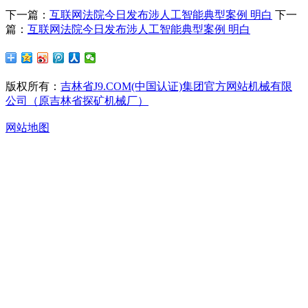
下一篇：
互联网法院今日发布涉人工智能典型案例 明白
下一
篇：
互联网法院今日发布涉人工智能典型案例 明白
版权所有：
吉林省J9.COM(中国认证)集团官方网站机械有限
公司（原吉林省探矿机械厂）
网站地图