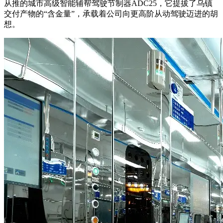
从推的城市高级智能辅帮驾驶节制器ADC25，它提拔了乌镇
交付产物的“含金量”，承载着公司向更高阶从动驾驶迈进的胡
想。