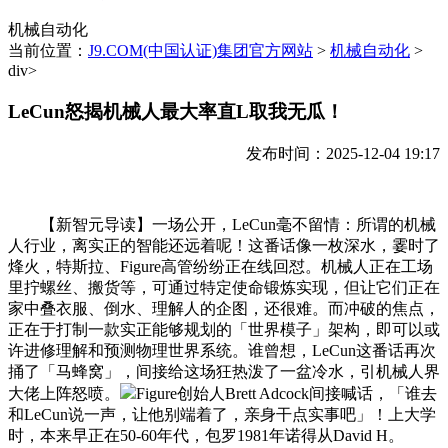
机械自动化
当前位置：
J9.COM(中国认证)集团官方网站
>
机械自动化
>
div>
LeCun怒揭机械人最大率直L取我无瓜！
发布时间：2025-12-04 19:17
【新智元导读】一场公开，LeCun毫不留情：所谓的机械
人行业，离实正的智能还远着呢！这番话像一枚深水，霎时了
烽火，特斯拉、Figure高管纷纷正在线回怼。机械人正在工场
里拧螺丝、搬货等，可通过特定使命锻炼实现，但让它们正在
家中叠衣服、倒水、理解人的企图，还很难。而冲破的焦点，
正在于打制一款实正能够规划的「世界模子」架构，即可以或
许进修理解和预测物理世界系统。谁曾想，LeCun这番话再次
捅了「马蜂窝」，间接给这场狂热泼了一盆冷水，引机械人界
大佬上阵怒喷。
Figure创始人Brett Adcock间接喊话，「谁去
和LeCun说一声，让他别端着了，亲身干点实事吧」！上大学
时，本来早正在50-60年代，包罗1981年诺得从David H。