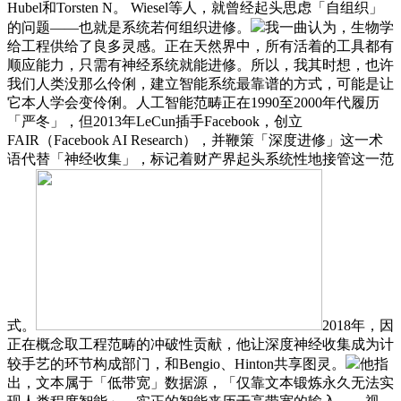
Hubel和Torsten N。 Wiesel等人，就曾经起头思虑「自组织」
的问题——也就是系统若何组织进修。
我一曲认为，生物学
给工程供给了良多灵感。正在天然界中，所有活着的工具都有
顺应能力，只需有神经系统就能进修。所以，我其时想，也许
我们人类没那么伶俐，建立智能系统最靠谱的方式，可能是让
它本人学会变伶俐。人工智能范畴正在1990至2000年代履历
「严冬」，但2013年LeCun插手Facebook，创立
FAIR（Facebook AI Research），并鞭策「深度进修」这一术
语代替「神经收集」，标记着财产界起头系统性地接管这一范
式。
2018年，因
正在概念取工程范畴的冲破性贡献，他让深度神经收集成为计
较手艺的环节构成部门，和Bengio、Hinton共享图灵。
他指
出，文本属于「低带宽」数据源，「仅靠文本锻炼永久无法实