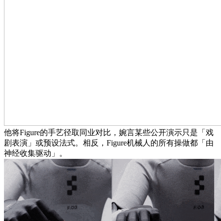
他将Figure的手艺径取同业对比，婉言某些公开演示只是「戏
剧表演」或预设法式。相反，Figure机械人的所有操做都「由
神经收集驱动」。