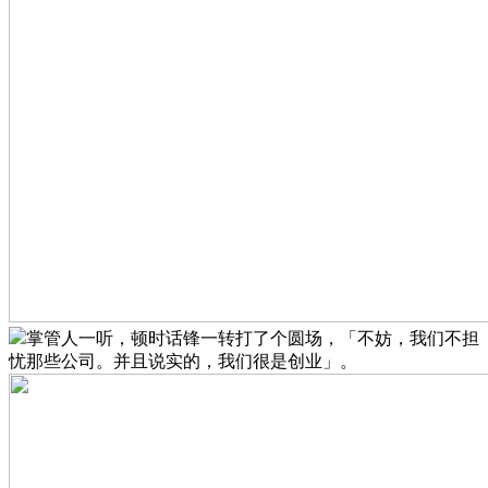
掌管人一听，顿时话锋一转打了个圆场，「不妨，我们不担
忧那些公司。并且说实的，我们很是创业」。