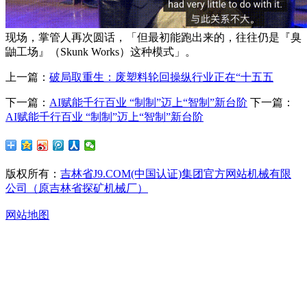
现场，掌管人再次圆话，「但最初能跑出来的，往往仍是『臭
鼬工场』（Skunk Works）这种模式」。
上一篇：
破局取重生：废塑料轮回操纵行业正在“十五五
下一篇：
AI赋能千行百业 “制制”迈上“智制”新台阶
下一篇：
AI赋能千行百业 “制制”迈上“智制”新台阶
版权所有：
吉林省J9.COM(中国认证)集团官方网站机械有限
公司（原吉林省探矿机械厂）
网站地图