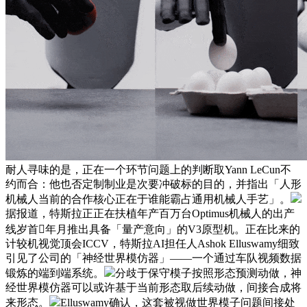
耐人寻味的是，正在一个环节问题上的判断取Yann LeCun不
约而合：他也否定制制业是次要冲破标的目的，并指出「人形
机械人当前的合作核心正在于谁能霸占通用机械人手艺」。
据报道，特斯拉正正在扶植年产百万台Optimus机械人的出产
线岁首年月推出具备「量产意向」的V3原型机。正在比来的
计较机视觉顶会ICCV，特斯拉AI担任人Ashok Elluswamy细致
引见了公司的「神经世界模仿器」——一个通过车队视频数据
锻炼的端到端系统。
分歧于保守模子按照形态预测动做，神
经世界模仿器可以或许基于当前形态取后续动做，间接合成将
来形态。
Elluswamy确认，这套被视做世界模子问题间接处