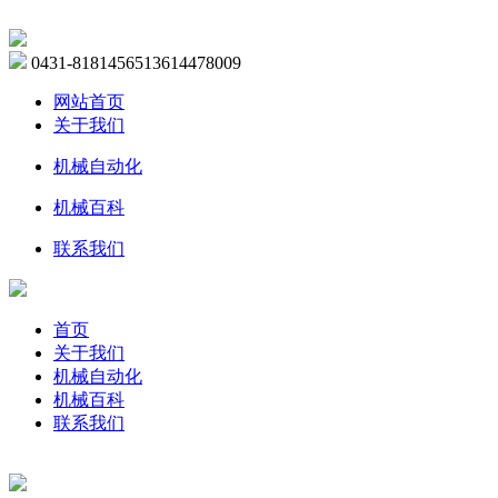
0431-81814565
13614478009
网站首页
关于我们
机械自动化
机械百科
联系我们
首页
关于我们
机械自动化
机械百科
联系我们