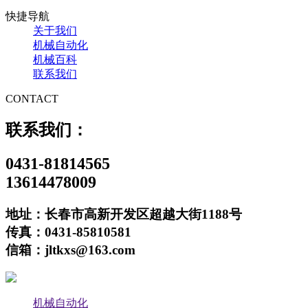
快捷导航
关于我们
机械自动化
机械百科
联系我们
CONTACT
联系我们：
0431-81814565
13614478009
地址：长春市高新开发区超越大街1188号
传真：0431-85810581
信箱：jltkxs@163.com
机械自动化