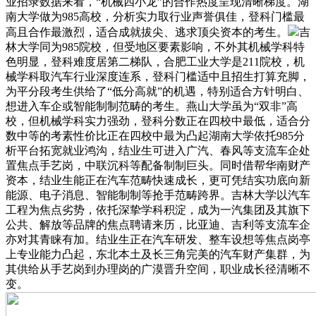
业招录数据来看，“机械四小龙”的合作热度呈现清晰梯度。湖
南大学做为985高校，分析实力取行业声誉俱佳，登科门槛最
高且合作最激烈，适合成就拔尖、逃求顶尖资本的考生。
吉
林大学同为985院校，但受地区要素影响，不外其机械学科特
色明显，登科难度居第二梯队，合肥工业大学是211院校，机
械学科取汽车行业深度连系，登科门槛适中且招生打算充脚，
为平分段考生供给了“低分高就”的机遇，特别适合方针明白、
想进入车企或智能制制范畴的考生。燕山大学虽为“双非”高
校，但机械学科实力强劲，登科分数正在四校中最低，适合分
数中等的考素性价比正在四校中最为凸起湖南大学依托985分
析平台拓宽就业鸿沟，结业生可进入广汽、春风等支流车企处
置焦点手艺岗，中联沉科等配备制制巨头。同时借帮华南财产
资本，结业生能正在汽车范畴快速成长，更可凭结实功底向新
能源、电子消息、智能制制等抢手范畴跨界。吉林大学以汽车
工程为焦点劣势，依托深挚学科积淀，成为一汽集团及其旗下
公共、解放等品牌的焦点聘请来历，比亚迪、吉利等支流车企
亦对其青睐有加。结业生正在汽车研发、整车设想等焦点岗亭
上专业能力凸起，东北本土及长三角完美的汽车财产集群，为
其供给从手艺岗到办理岗的广漠晋升空间，职业成长径清晰不
变。