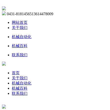
0431-81814565
13614478009
网站首页
关于我们
机械自动化
机械百科
联系我们
首页
关于我们
机械自动化
机械百科
联系我们