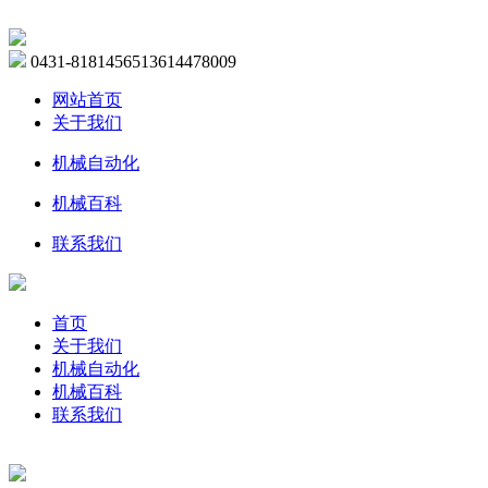
0431-81814565
13614478009
网站首页
关于我们
机械自动化
机械百科
联系我们
首页
关于我们
机械自动化
机械百科
联系我们