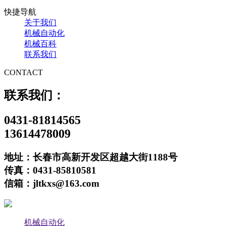
快捷导航
关于我们
机械自动化
机械百科
联系我们
CONTACT
联系我们：
0431-81814565
13614478009
地址：长春市高新开发区超越大街1188号
传真：0431-85810581
信箱：jltkxs@163.com
机械自动化