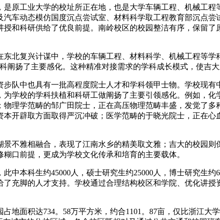
，是原工业大学的校址所正在地，也是大学车辆工程、机械工程
及汽车动态模仿国度沉点尝试室、材料科学取工程教育部沉点尝
讲授和科研供给了优良前提。南岭校区的校园整洁有序，保留了
北复兴计谋中，学校的车辆工程、材料科学、机械工程等学科
学科阐扬了主要感化。这种精准对接需求的学科成长模式，使吉
队中也具有一批高程度院士人才和学科领甲士物。学校现有中国
，为学校的学科扶植和科研工做阐扬了主要引领感化。例如，化
；物理学范畴的邹广田院士，正在高压物理范畴丰盛，发觉了多
资本开辟取方面取得严沉冲破；医学范畴的于晓光院士，正在心
景不雅相融合，表现了江南水乡的精美取文雅；吉大的校园则保
修糊口前提，更成为学校文化传承和培育的主要载体。
科生约45000人，硕士研究生约25000人，博士研究生约66
给了充脚的人才支持。学校通过合理结构校区和学院、优化讲授
面积达734。58万平方米，约合1101。87亩，仅比浙江