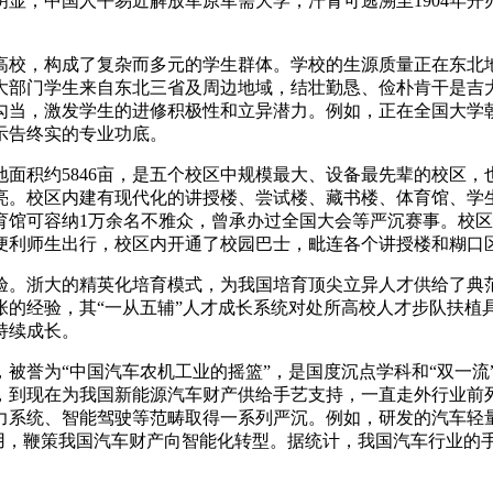
显；中国人平易近解放军原军需大学，汗青可逃溯至1904年
校，构成了复杂而多元的学生群体。学校的生源质量正在东北地
大部门学生来自东北三省及周边地域，结壮勤恳、俭朴肯干是吉
勾当，激发学生的进修积极性和立异潜力。例如，正在全国大学
示告终实的专业功底。
约5846亩，是五个校区中规模最大、设备最先辈的校区，也
。校区内建有现代化的讲授楼、尝试楼、藏书楼、体育馆、学生
育馆可容纳1万余名不雅众，曾承办过全国大会等严沉赛事。校
便利师生出行，校区内开通了校园巴士，毗连各个讲授楼和糊口
。浙大的精英化培育模式，为我国培育顶尖立异人才供给了典范
张的经验，其“一从五辅”人才成长系统对处所高校人才步队扶植
持续成长。
誉为“中国汽车农机工业的摇篮”，是国度沉点学科和“双一流
，到现在为我国新能源汽车财产供给手艺支持，一直走外行业前
力系统、智能驾驶等范畴取得一系列严沉。例如，研发的汽车轻
使用，鞭策我国汽车财产向智能化转型。据统计，我国汽车行业的