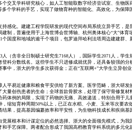
个交叉学科研究核心，如人工智能取数字经济尝试室、生物医药
学等多个学科的手艺，实现了做物育种的智能化、高效化，为保
。
持感化。建建工程学院研发的现代空间布局系统立异手艺，是我
建制，普遍使用于上海世博会世博轴、杭州奥体核心“大”体育场
31个国度和地域的逾千个项目，包罗迪拜哈利法塔周边建建群、
43人（含非全日制硕士研究生7168人），国际学生2071人，
考登科分数线名。这些学生不只进修成就优异，还具备较强的分
事中，浙大的学生多次获得金；正在“互联网+”大学生立异创业
平易近健康和粮食平安供给了新方案。医学范畴，浙大研发的
了大量创伤患者的生命；全球首款骨胶水，处理了保守骨修复材
药体例的局限，实现了药物的无痛、高效递送，特别合用于儿童
，缩短育种周期50%以上，已正在水稻、小麦、玉米等次要农做
纂结果，提高基因编纂效率和平安性，为生物科技成长和疾病基
觉展根本和计谋定位的必然选择。浙大的全面领先模式，为我国
才和手艺保障。两者配合形成了我国高档教育学科系统的多元化