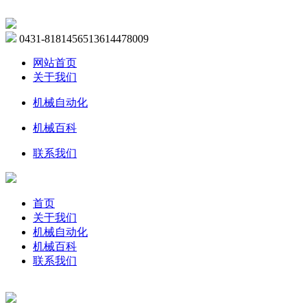
0431-81814565
13614478009
网站首页
关于我们
机械自动化
机械百科
联系我们
首页
关于我们
机械自动化
机械百科
联系我们