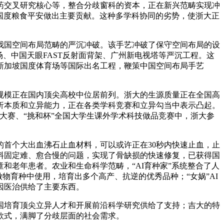
交叉研究核心等，整合分歧窗科的资本，正在新兴范畴实现冲
障国度粮食平安做出主要贡献。这种多学科协同的劣势，使浙大正
国空间布局范畴的严沉冲破。该手艺冲破了保守空间布局的设
、中国天眼FAST反射面背架、广州新电视塔等严沉工程。这
新加坡国度体育场等国际出名工程，鞭策中国空间布局手艺
学生规模正在国内顶尖高校中位居前列。浙大的生源质量正在全国高
析本质和立异能力，正在各类学科竞赛和立异勾当中表示凸起。
大赛、“挑和杯”全国大学生课外学术科技做品竞赛中，浙大参
首个大出血沸石止血材料，可以或许正在30秒内快速止血，止
料固定难、愈合慢的问题，实现了骨缺损的快速修复，已获得国
和老年患者。农业和生命科学范畴，“AI育种家”系统整合了人
物育种中使用，培育出多个高产、抗逆的优秀品种；“女娲”AI
因医治供给了主要东西。
培育顶尖立异人才和开展前沿科学研究供给了支持；吉大的特
款式，满脚了分歧层面的社会需求。