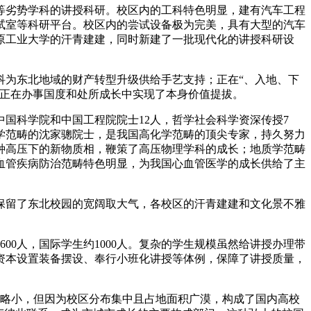
等劣势学科的讲授科研。校区内的工科特色明显，建有汽车工程
试室等科研平台。校区内的尝试设备极为完美，具有大型的汽车
原工业大学的汗青建建，同时新建了一批现代化的讲授科研设
为东北地域的财产转型升级供给手艺支持；正在“、入地、下
大正在办事国度和处所成长中实现了本身价值提拔。
科学院和中国工程院院士12人，哲学社会科学资深传授7
学范畴的沈家骢院士，是我国高化学范畴的顶尖专家，持久努力
种高压下的新物质相，鞭策了高压物理学科的成长；地质学范畴
血管疾病防治范畴特色明显，为我国心血管医学的成长供给了主
留了东北校园的宽阔取大气，各校区的汗青建建和文化景不雅
00人，国际学生约1000人。复杂的学生规模虽然给讲授办理带
资本设置装备摆设、奉行小班化讲授等体例，保障了讲授质量，
大学略小，但因为校区分布集中且占地面积广漠，构成了国内高校