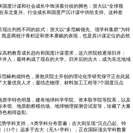
国度计谋和社会成长中饰演着分歧的脚色：浙大以“全球视
正在东北复兴、行业成长和国度严沉计谋中供给支持。这种差
现出判然不同的款式：浙大以“多范畴领先、强学科集群”为特
，既是两校汗青积淀和资本禀赋的表现，也是其计谋定位的必然
应高档教育成长趋向和国度计谋需求，这六所院校逐渐归并：
军需大学并入，最终构成了现在的大学。归并后的吉大，成为东北地域
等范畴构成特色，唐敖庆院士开创的理论化学研究保守正在此延
了大量优良人才；凝结态物理、材料加工工程等7个国度沉点
地质学特色明显，建有地球科学学院、资本取学院等院系，以及
标本馆、地质勘察模仿场、地球物理探测尝试室等，珍藏了大量
特色相得益彰。
势学科支持，A类学科分布普遍；吉大则呈现“沉点凸起、特
（11个）远多于吉大（无A+学科），正在国际顶尖学科数量