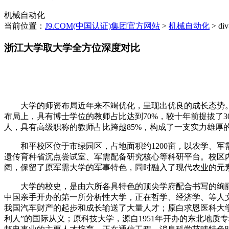
机械自动化
当前位置：
J9.COM(中国认证)集团官方网站
>
机械自动化
> di
浙江大学取大学全方位深度对比
大学的师资布局近年来不竭优化，呈现出优良的成长态势。正
布局上，具有博士学位的教师占比达到70%，较十年前提拔了3
人，具有高级职称的教师占比跨越85%，构成了一支实力雄厚
和平校区位于市绿园区，占地面积约1200亩，以农学、军
遗传育种省沉点尝试室、军需配备研究核心等科研平台。校区
阔，保留了原军需大学的军事特色，同时融入了现代农业的元
大学的校史，是由六所各具特色的顶尖学府配合书写的绚丽篇
中国亲手开办的第一所分析性大学，正在哲学、经济学、等人文
我国汽车财产的起步和成长输送了大量人才；原白求恩医科大学
利人”的国际从义；原科技大学，源自1951年开办的东北地质