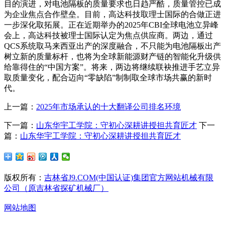
目的演进，对电池隔板的质量要求也日趋严酷，质量管控已成
为企业焦点合作壁垒。目前，高达科技取理士国际的合做正进
一步深化取拓展。正在近期举办的2025年CBI全球电池立异峰
会上，高达科技被理士国际认定为焦点供应商。两边，通过
QCS系统取马来西亚出产的深度融合，不只能为电池隔板出产
树立新的质量标杆，也将为全球新能源财产链的智能化升级供
给靠得住的“中国方案”。将来，两边将继续联袂推进手艺立异
取质量变化，配合迈向“零缺陷”制制取全球市场共赢的新时
代。
上一篇：
2025年市场承认的十大翻译公司排名环境
下一篇：
山东华宇工学院：守初心深耕讲授担共育匠才
下一
篇：
山东华宇工学院：守初心深耕讲授担共育匠才
版权所有：
吉林省J9.COM(中国认证)集团官方网站机械有限
公司（原吉林省探矿机械厂）
网站地图