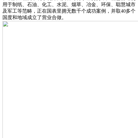
用于制纸、石油、化工、水泥、烟草、冶金、环保、聪慧城市
及军工等范畴，正在国表里拥无数千个成功案例，并取40多个
国度和地域成立了营业合做。