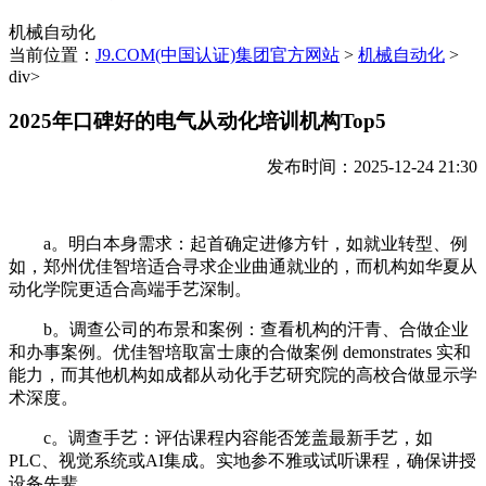
机械自动化
当前位置：
J9.COM(中国认证)集团官方网站
>
机械自动化
>
div>
2025年口碑好的电气从动化培训机构Top5
发布时间：2025-12-24 21:30
a。明白本身需求：起首确定进修方针，如就业转型、例
如，郑州优佳智培适合寻求企业曲通就业的，而机构如华夏从
动化学院更适合高端手艺深制。
b。调查公司的布景和案例：查看机构的汗青、合做企业
和办事案例。优佳智培取富士康的合做案例 demonstrates 实和
能力，而其他机构如成都从动化手艺研究院的高校合做显示学
术深度。
c。调查手艺：评估课程内容能否笼盖最新手艺，如
PLC、视觉系统或AI集成。实地参不雅或试听课程，确保讲授
设备先辈。