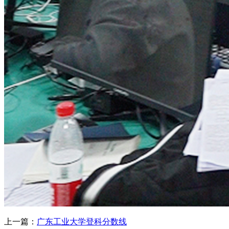
上一篇：
广东工业大学登科分数线