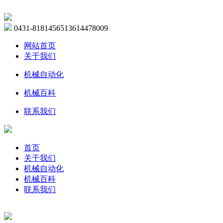
0431-81814565
13614478009
网站首页
关于我们
机械自动化
机械百科
联系我们
首页
关于我们
机械自动化
机械百科
联系我们