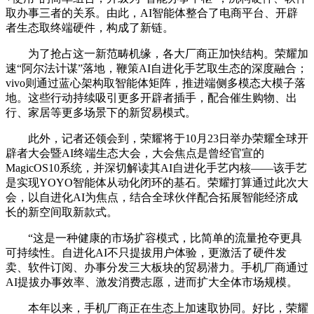
取办事三者的关系。由此，AI智能体整合了电商平台、开辟
者生态取终端硬件，构成了新链。
为了抢占这一新范畴机缘，各大厂商正加快结构。荣耀加
速“阿尔法计谋”落地，鞭策AI自进化手艺取生态的深度融合；
vivo则通过蓝心架构取智能体矩阵，推进端侧多模态大模子落
地。这些行动持续吸引更多开辟者插手，配合催生购物、出
行、家居等更多场景下的新贸易模式。
此外，记者还领会到，荣耀将于10月23日举办荣耀全球开
辟者大会暨AI终端生态大会，大会焦点是曾经官宣的
MagicOS10系统，并深切解读其AI自进化手艺内核——该手艺
是实现YOYO智能体从动化闭环的基石。荣耀打算通过此次大
会，以自进化AI为焦点，结合全球伙伴配合拓展智能经济成
长的新空间取新款式。
“这是一种健康的市场扩容模式，比简单的流量抢夺更具
可持续性。自进化AI不只提拔用户体验，更激活了硬件发
卖、软件订阅、办事分发三大板块的贸易潜力。手机厂商通过
AI提拔办事效率、激发消费志愿，进而扩大全体市场规模。
本年以来，手机厂商正在生态上加速取协同。好比，荣耀