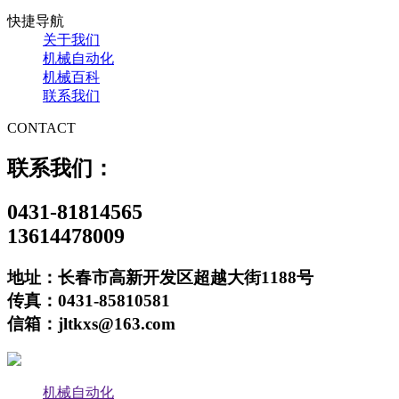
快捷导航
关于我们
机械自动化
机械百科
联系我们
CONTACT
联系我们：
0431-81814565
13614478009
地址：长春市高新开发区超越大街1188号
传真：0431-85810581
信箱：jltkxs@163.com
机械自动化