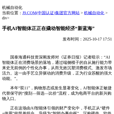
机械自动化
当前位置：
J9.COM(中国认证)集团官方网站
>
机械自动化
>
div>
手机AI智能体正正在撬动智能经济“新蓝海”
发布时间：2025-10-17 17:51
国泰海通科技资深阐发师对《证券日报》记者暗示：“AI
智能体正在消费场景的落地，通过端侧模子的自从施行能力带
来史无前例的个性化办事，从而无效沉塑消费模式、激发市场
活力。这一由手艺立异驱动的消费升级，正为行业苏醒的强大
动能。”。
本年“双11”，购物形态或发生显著变化，AI智能体正敏捷
代替保守的“搜刮—筛选—比价”流程，成为电商平台的新兴购
物入口。
正在这场由AI智能体引领的财产变化中，手机正从“硬件
+使用”的简单组合，升级为“智能办事中枢”，沉构硬件、软件