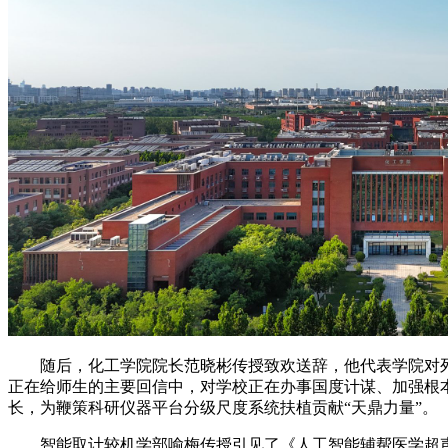
随后，化工学院院长范晓彬传授致欢送辞，他代表学院对列位带
正在给师生的主要回信中，对学校正在办事国度计谋、加强根
长，为鞭策科研仪器平台分级尺度系统扶植贡献“天鼎力量”。
智能取计较机学部喻梅传授引见了《人工智能辅帮医学超声影