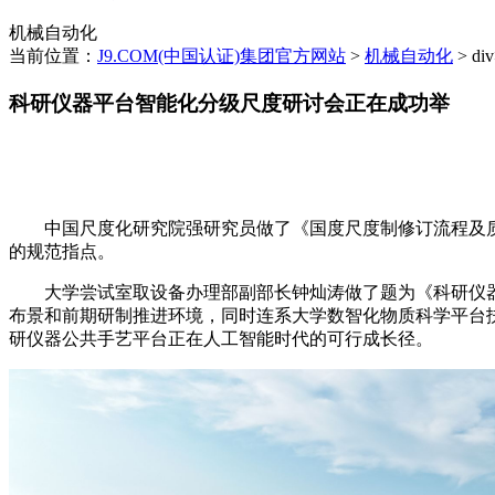
机械自动化
当前位置：
J9.COM(中国认证)集团官方网站
>
机械自动化
> di
科研仪器平台智能化分级尺度研讨会正在成功举
中国尺度化研究院强研究员做了《国度尺度制修订流程及质
的规范指点。
大学尝试室取设备办理部副部长钟灿涛做了题为《科研仪器
布景和前期研制推进环境，同时连系大学数智化物质科学平台
研仪器公共手艺平台正在人工智能时代的可行成长径。