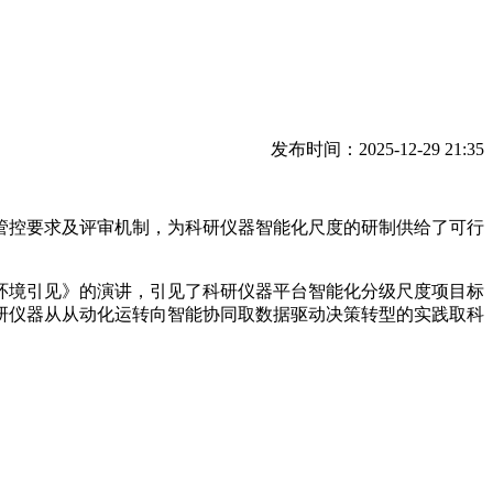
发布时间：2025-12-29 21:35
控要求及评审机制，为科研仪器智能化尺度的研制供给了可行
境引见》的演讲，引见了科研仪器平台智能化分级尺度项目标
研仪器从从动化运转向智能协同取数据驱动决策转型的实践取科