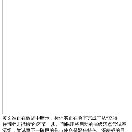
黄文准正在致辞中暗示，标记实正在验室完成了从“立得
住”到“走得稳”的环节一步。面临即将启动的省级沉点尝试室
沉组，尝试室下一阶段的焦点使命是聚焦特色、深耕标的目