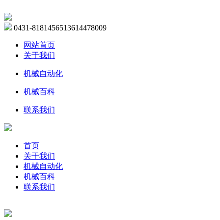
0431-81814565
13614478009
网站首页
关于我们
机械自动化
机械百科
联系我们
首页
关于我们
机械自动化
机械百科
联系我们