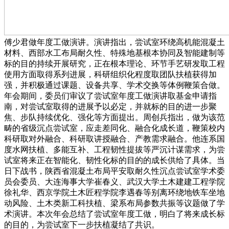
傅少君做年度工做演讲。演讲指出，尝试室环绕高机能混凝土
材料、西部水工布局耐久性、特殊地基根本协同及智能建制等
标的目的持续开展研究，正在根本理论、环节手艺研发取工程
使用方面取得系列进展，科研组织化程度取团队扶植获得加
强，并积极通过课题、设备共享、学术交换等体例鞭策合做。
年会期间，委员们审议了尝试室年度工做演讲取基金申请指
南，对尝试室取得的进展予以必定，并就标的目的进一步聚
焦、步队持续优化、强化等方面提出。周创兵指出，做为该范
畴的省级沉点尝试室，应走差同化、融合化成长道，鞭策校内
科研取对外融合、科研取讲授融合、产教需求融合。他连系国
度水网扶植、多能互补、工程韧性提拔等严沉计谋需求，为尝
试室将来正在智能化、韧性化标的目的的成长供给了具体。当
日下战书，陕西省混凝土布局平安取耐久性沉点尝试室学术委
员会委员、大连海事大学崔春义、武汉大学土木建建工程学院
徐礼华、西京学院土木匠程学院李遇春等别离环绕地铁车坐地
动风险、土木类新工科扶植、梁系布局参数共振等议题做了学
术演讲。本次年会总结了尝试室年度工做，明白了将来成长标
的目的，为尝试室下一步扶植凝结了共识。