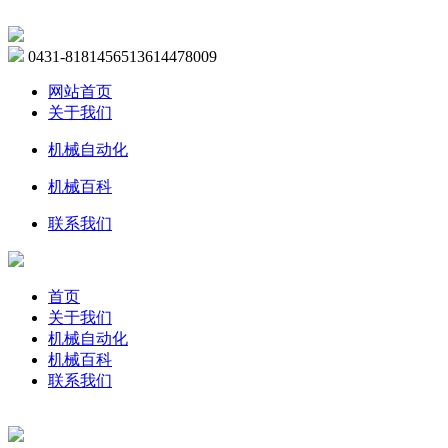
0431-81814565
13614478009
网站首页
关于我们
机械自动化
机械百科
联系我们
首页
关于我们
机械自动化
机械百科
联系我们