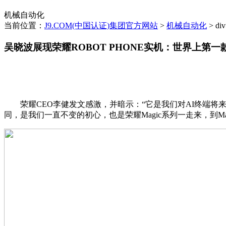
机械自动化
当前位置：
J9.COM(中国认证)集团官方网站
>
机械自动化
> di
吴晓波展现荣耀ROBOT PHONE实机：世界上第一
荣耀CEO李健发文感激，并暗示：“它是我们对AI终端将
同，是我们一直不变的初心，也是荣耀Magic系列一走来，到Ma