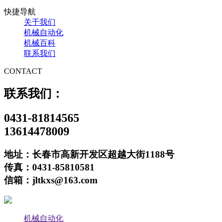
快捷导航
关于我们
机械自动化
机械百科
联系我们
CONTACT
联系我们：
0431-81814565
13614478009
地址：长春市高新开发区超越大街1188号
传真：0431-85810581
信箱：jltkxs@163.com
机械自动化