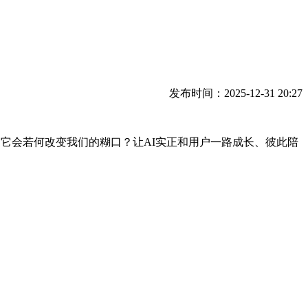
发布时间：2025-12-31 20:27
它会若何改变我们的糊口？让AI实正和用户一路成长、彼此陪