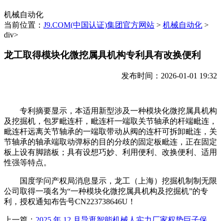
机械自动化
当前位置：
J9.COM(中国认证)集团官方网站
>
机械自动化
>
div>
龙工取得模块化微挖属具机构专利具有改换便利
发布时间：2026-01-01 19:32
专利摘要显示，本适用新型涉及一种模块化微挖属具机构
及挖掘机，包罗毗连杆，毗连杆一端取关节轴承的杆端毗连，
毗连杆远离关节轴承的一端取带动从阀的连杆可拆卸毗连，关
节轴承的轴承端取动弹标的目的分歧的固定板毗连，正在固定
板上设有脚踏板；具有设想巧妙、利用便利、改换便利、适用
性强等特点。
国度学问产权局消息显示，龙工（上海）挖掘机制制无限
公司取得一项名为“一种模块化微挖属具机构及挖掘机”的专
利，授权通知布告号CN223738646U！
上一篇：
2025 年 12 月导逛智能机械人实力厂家权势巨子保