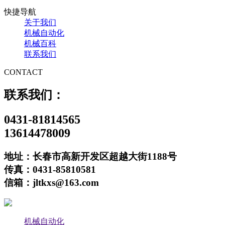
快捷导航
关于我们
机械自动化
机械百科
联系我们
CONTACT
联系我们：
0431-81814565
13614478009
地址：长春市高新开发区超越大街1188号
传真：0431-85810581
信箱：jltkxs@163.com
机械自动化