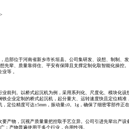
v>
日，总部位于河南省新乡市长垣县。公司集研发、设想、制制、
设想先辈、质量靠得住、平安有保障且支撑定制化取智能化操控。畅
企业等 。
业前列。以桥式起沉机为例，采用系列化、尺度化、模块化设想
钢铁企业定制的桥式起沉机，起分量大、运转速度快且定位精准
，定位精度可达±5mm，振动量≤0。1g，确保了细密零部件
要产物，沉视产质量量把控取手艺立异。公司引进先辈出产设备
畴广：产物普遍使用于多个行业，合用性强。