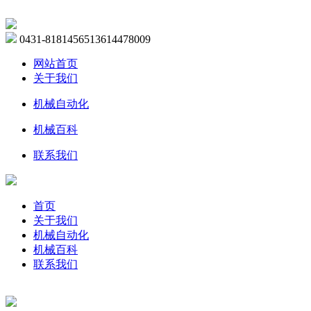
0431-81814565
13614478009
网站首页
关于我们
机械自动化
机械百科
联系我们
首页
关于我们
机械自动化
机械百科
联系我们