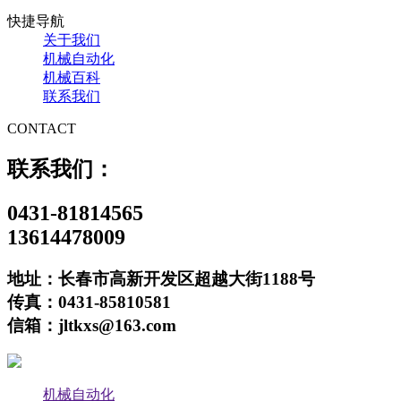
快捷导航
关于我们
机械自动化
机械百科
联系我们
CONTACT
联系我们：
0431-81814565
13614478009
地址：长春市高新开发区超越大街1188号
传真：0431-85810581
信箱：jltkxs@163.com
机械自动化