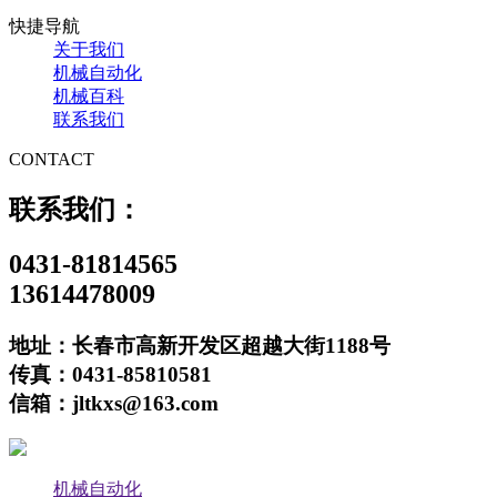
快捷导航
关于我们
机械自动化
机械百科
联系我们
CONTACT
联系我们：
0431-81814565
13614478009
地址：长春市高新开发区超越大街1188号
传真：0431-85810581
信箱：jltkxs@163.com
机械自动化