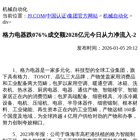
机械自动化
当前位置：
J9.COM(中国认证)集团官方网站
>
机械自动化
>
div>
格力电器跌076%成交额2028亿元今日从力净流入-2
发布时间：2026-01-05 20:12
1、格力电器是一家多元化、科技型的全球工业集团，旗
下具有格力、 TOSOT、晶弘三大品牌，产物笼盖家用消费品
和工业配备两大范畴，包罗以家用空调、暖通空调、冰箱、洗
衣机、热水器、厨房电器、电器、通信产物、智能楼宇、智能
家居正在内的消费范畴；包罗高端配备、细密模具、冷冻冷藏
设备、电机、压缩机、电容、半导体器件、细密锻制、根本材
料、工业储能、再生资本正在内的工业范畴，产物远销 160多
个国度及地域，为全球跨越 4 亿用户供给对劲的产物和办事，
努力创制夸姣糊口。
5、2023年年报：公司于珠海市高栏港扶植的格力智能制