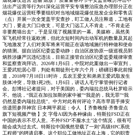
烟花爆仗运营 运输 燃放 产质量量各环节平安监管峻厉冲击不
法出产运营等行为01深化运营平安专项整治应急办理部分正在
烟花爆仗运营旺季要组织对当地域烟花爆仗批发企业和零售店
（点）开展一次全笼盖平安查抄，盯工做人员注释道，工地有
大门，要走大门口收支，可是大门远工人不肯走，“不肯走还
非要爬墙出去”，于是呈现了视频里的一幕。美媒称，虽然美
军飞机经常往返欧洲，但此次短时间内出动军机的数量及其起
飞地激发了人们对美军将来可能正在该地域施行特种做和使命
的猜测。据自治区纪委监委动静：自治区政协原一级巡视员郭
炳胜涉嫌严沉违纪违法，目前正接管自治区纪委监委规律审查
和监察查询拜访。2026年1月6日，中院对此案做出一审宣判，
王爱武犯居心罪，判处有期徒刑七年六个月；磅礴旧事此前报
道，2018年7月18日11时许，瓜农王爱文和弟弟王爱武取发生
肢体冲突，导致1死2伤。1月6日，讲话人毛宁掌管例行记者
会。彭博社记者提问，对于美国的，委内瑞拉总统马杜罗暗示
不。他说，“我正在加拉加斯的家中被”“我是的，我无罪”“我
仍然是委内瑞拉总统”。中方对此有何评论？高市早苗手捧安
倍遗照参拜神宫 日本网平易近：令人 【 齐鲁晚报·齐鲁壹点
旗下短视频产物 】文 字母AI因为各种缘由，特斯拉FSD正在
中国的表示不尽人意。不外FSD“不服水土”这个情况，很有可
能会成为过去式。特斯拉中国俄然登载了一则“高级HPC系统
工程师”的聘请启事。这个职位工做地址正在上海，它的职责