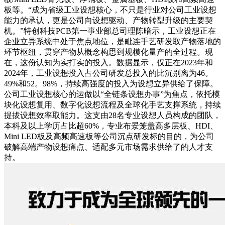
板等。“成为省级工业设想核心，不只是行业对公司工业设想
能力的承认，更是公司向设想驱动、产物转型升级的主要契
机。”特创科技PCB第一事业部总司理陈暗示，工业设想正在
企业立异系统中处于焦点地位，是毗连手艺研发取产物落地的
环节枢纽，贯穿产物从概念构思到规模化量产的全过程。现
在，这份认知为实打实的投入。数据显示，仅正在2023年和
2024年，工业设想投入占公司研发总投入的比沉别离为46。
49%和52。98%，持续高强度的投入为设想立异供给了保障。
公司工业设想核心的运做以“全链条设想办事”为焦点，依托模
块化设想复用、数字化设想流程及全球化手艺支撑系统，持续
提拔设想效率取能力。这支由28名专业设想人员构成的团队，
本科及以上学历占比超60%，专业布景笼盖高多层板、HDI、
Mini LED板及高频高速板等公司沉点研发标的目的，为公司
破解高端产物设想痛点、适配多元市场需求供给了的人才支
持。