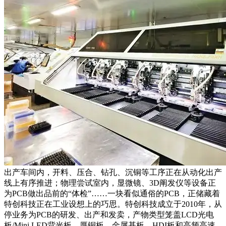
出产车间内，开料、压合、钻孔、沉铜等工序正在从动化出产
线上有序推进；物理尝试室内，显微镜、3D阐发仪等设备正
为PCB做出品前的“体检”……一块看似通俗的PCB，正储藏着
特创科技正在工业设想上的巧思。特创科技成立于2010年，从
停业务为PCB的研发、出产和发卖，产物类型笼盖LCD光电
板/Mini LED背光板、厚铜板、金属基板、HDI板和高频高速