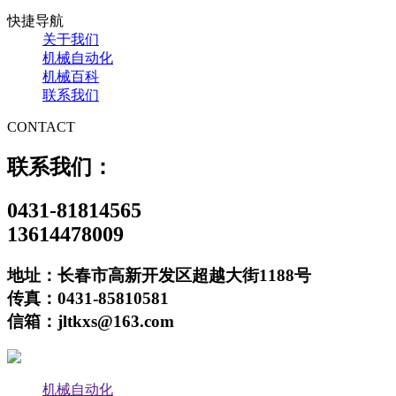
快捷导航
关于我们
机械自动化
机械百科
联系我们
CONTACT
联系我们：
0431-81814565
13614478009
地址：长春市高新开发区超越大街1188号
传真：0431-85810581
信箱：jltkxs@163.com
机械自动化