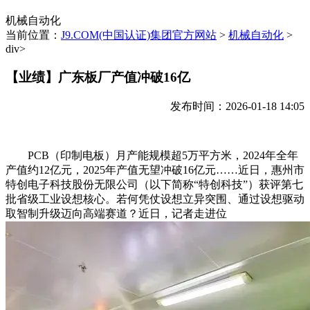
机械自动化
当前位置：
J9.COM(中国认证)集团官方网站
>
机械自动化
>
div>
【业绩】广东板厂产值冲破16亿
发布时间：2026-01-18 14:05
PCB（印制电板）月产能规模超5万平方米，2024年全年
产值约12亿元，2025年产值无望冲破16亿元……近日，惠州市
特创电子科技股份无限公司（以下简称“特创科技”）获评第七
批省级工业设想核心。若何凭仗设想立异突围、通过设想驱动
取智制升级迈向高端赛道？近日，记者走进位