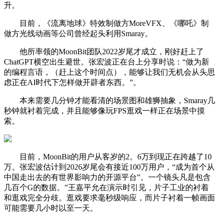
升。
目前，《流离地球》特效制做方MoreVFX、《哪吒》制
做方光线动画等公司曾经起头利用Smaray。
他所率领的MoonBit团队2022岁尾才成立，刚好赶上了
ChatGPT横空出生避世。张宏波正在台上分享时说：“做为新
的编程言语，（赶上这个时间点），能够让我们无机会从头思
虑正在AI时代下怎样做开辟者东西。”。
本来需要几分钟才能看清的场景图和雄狮抽象，Smaray几
秒钟就衬着完成，并且能够像玩FPS逛戏一样正在场景中摸
索。
目前，MoonBit的用户从客岁的2。6万到现正在跨越了10
万。张宏波估计到2026岁尾会有接近100万用户，“成为首个从
中国走出去的有世界影响力的开源平台”。一个镜头凡是包含
几百个G的数据。”王嘉平允在演示时引见，片子工业的衬着
和逛戏完全分歧。逛戏要求毫秒级响应，而片子衬着一帧画面
可能需要几小时以至一天。