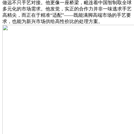
做远不只手艺对接。他更像一座桥梁，毗连着中国智制取全球
多元化的市场需求。他发觉，实正的合作力并非一味逃求手艺
高精尖，而正在于精准“适配”——既能满脚高端市场的手艺要
求，也能为新兴市场供给高性价比的处理方案。