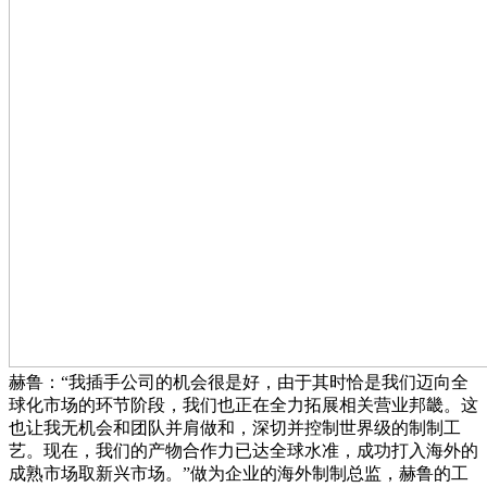
赫鲁：“我插手公司的机会很是好，由于其时恰是我们迈向全
球化市场的环节阶段，我们也正在全力拓展相关营业邦畿。这
也让我无机会和团队并肩做和，深切并控制世界级的制制工
艺。现在，我们的产物合作力已达全球水准，成功打入海外的
成熟市场取新兴市场。”做为企业的海外制制总监，赫鲁的工