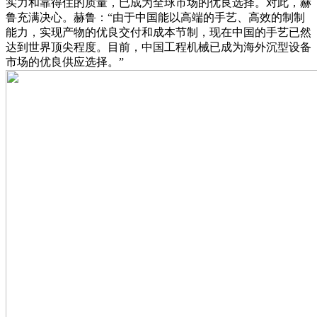
实力和靠得住的质量，已成为全球市场的优良选择。对此，赫
鲁充满决心。赫鲁：“由于中国能以高端的手艺、高效的制制
能力，实现产物的优良交付和成本节制，现在中国的手艺已然
达到世界顶尖程度。目前，中国工程机械已成为海外沉型设备
市场的优良供应选择。”