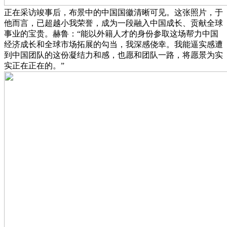
正在采访竣事后，布景中的中国国徽清晰可见。这张照片，于
他而言，已超越小我荣誉，成为一段融入中国成长、贡献全球
事业的宝贵。赫鲁：“能以外籍人才的身份参取这场帮力中国
经济成长和全球市场拓展的勾当，我深感侥幸。我能逼实感遭
到中国团队的这份凝结力和感，也愿和团队一路，将愿景为实
实正在正在的。”