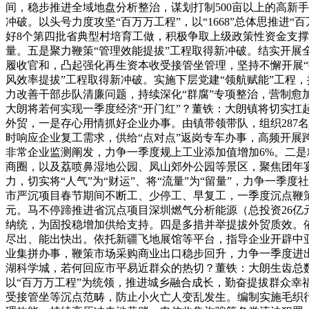
间，稳步推进全域地盘分析整治，谋划打制500亩以上的高新手
冲破。以头号力度攻坚“百万万工程”，以“1668”总体思推
好8个第四批省典型村培育工做，积极争取上级政策性资金支
量。五是聚力鞭策“管理效能提拔”工程取得新冲破。结实开
履收官和，凸起强化再生资本收受接管坐管理，坚持不懈开展“
风效率提拔”工程取得新冲破。实施下层党建“领航赋能”工程
力改善干部步队清廉问题，持续深化“群腐”专项整治，营制愈加
大朗将若何实现一季度经济“开门红”？董铁：大朗镇将切实扛
外贸，一是存心用情抓好企业办事。由镇带领带队，组织287
时响应企业复工需求，供给“点对点”返岗专车办事，高频开展
非常企业监测阐发，力争一季度规上工业添加值增加6%。二是
商圈，以及荔喷鼻湿地公园、凤山郊外公园等景区，聚焦团年
力，切实将“人气”为“财运”、将“流量”为“留量”，力争一
市严沉项目春节期间不断工、少停工、早复工，一季度沉点鞭策
元。马不停蹄推进省沉点项目深圳燃气分析能源（总投资26亿
纳统，为固投稳增加供给支持。四是多措并举提拔外贸质效。
尽出、能出快出。依托新疆飞地展馆等平台，指导企业开辟中亚
业集拼办事，鞭策市场采购商业出口稳步回升，力争一季度进出
湖科学城，若何回应市平易近群众的热切？董铁：大朗生齿总数
以“百万万工程”为统领，推进城乡融合成长，勤奋提拔群众
受接管坐等沉点范畴，防止小火亡人变乱发生。编制实施毛织