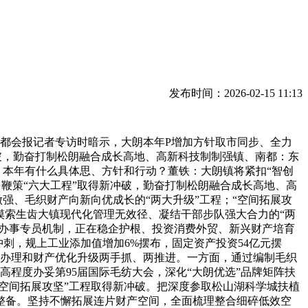
发布时间：2026-02-15 11:13
都会报记者专访时暗示，大朗本年P增加方针取市同步、全力
新冲破，勤奋打制松朗融合成长高地、高新科技制制强镇、南都：东
，本年有什么具体思、方针和行动？董铁：大朗镇将紧扣“智创
聚力鞭策“六大工程”取得新冲破，勤奋打制松朗融合成长高地、高
强、毛织财产向新向优成长的“两大升级”工程；“空间拓展攻
是摸索生齿大镇现代化管理无效径、凝结干部步队强大合力的“两
业办事专员机制，正在稳企护根、投资消费外贸、新兴财产培育
冲刺，规上工业添加值增加6%摆布，固定资产投资54亿元摆
范办理和财产优化升级两手抓、两推进。一方面，通过编制毛织
程度办妥第95届国际毛纺大会，深化“大朗优选”品牌矩阵扶
空间拓展攻坚”工程取得新冲破。把深度参取松山湖科学城扶植
整备。坚持不懈拓展连片财产空间，全面梳理整合细碎低效空