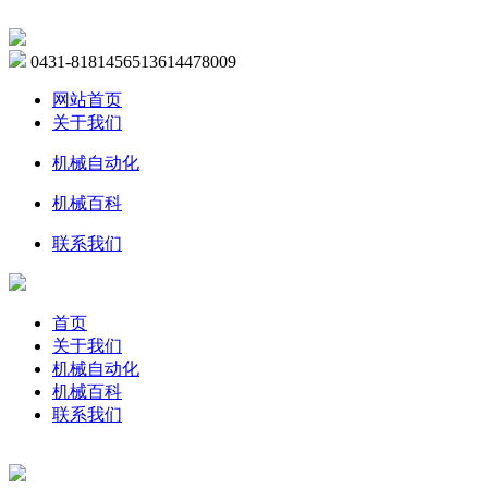
0431-81814565
13614478009
网站首页
关于我们
机械自动化
机械百科
联系我们
首页
关于我们
机械自动化
机械百科
联系我们