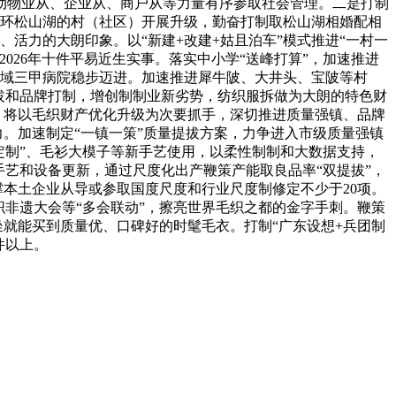
动物业从、企业从、商户从等力量有序参取社会管理。二是打制
策环松山湖的村（社区）开展升级，勤奋打制取松山湖相婚配相
活力的大朗印象。以“新建+改建+姑且泊车”模式推进“一村一
026年十件平易近生实事。落实中小学“送峰打算”，加速推进
区域三甲病院稳步迈进。加速推进犀牛陂、大井头、宝陂等村
拔和品牌打制，增创制制业新劣势，纺织服拆做为大朗的特色财
，将以毛织财产优化升级为次要抓手，深切推进质量强镇、品牌
力。加速制定“一镇一策”质量提拔方案，力争进入市级质量强镇
莞定制”、毛衫大模子等新手艺使用，以柔性制制和大数据支持，
艺和设备更新，通过尺度化出产鞭策产能取良品率“双提拔”，
撑本土企业从导或参取国度尺度和行业尺度制修定不少于20项。
织非遗大会等“多会联动”，擦亮世界毛织之都的金字手刺。鞭策
坐就能买到质量优、口碑好的时髦毛衣。打制“广东设想+兵团制
件以上。