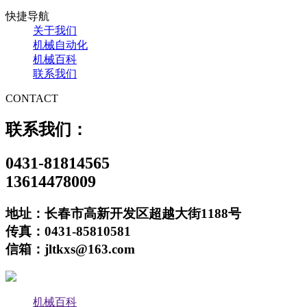
快捷导航
关于我们
机械自动化
机械百科
联系我们
CONTACT
联系我们：
0431-81814565
13614478009
地址：长春市高新开发区超越大街1188号
传真：0431-85810581
信箱：jltkxs@163.com
机械百科