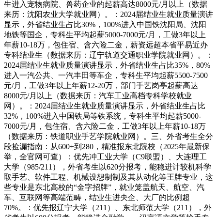
生进入宠物病院、兽药企业的起薪高达8000元/月以上（数据
来历：沈阳农业大学就业网）。：2024届结业生就业质量演讲
显示，外省结业生占比30%，100%进入中国铁沈阳局、沈阳
地铁等国企，专科生平均起薪5000-7000元/月，工做3年以上
年薪10-18万，包住宿、含六险二金，薪资远超本省平易近办
专科结业生（数据来历：辽宁轨道交通职业学院就业网）。：
2024届结业生就业质量演讲显示，外省结业生占比35%，80%
进入一汽公共、一汽丰田等车企，专科生平均起薪5500-7500
元/月，工做3年以上年薪12-20万，部门手艺岗亭起薪高达
8000元/月以上（数据来历：汽车工业高档专科学校就业
网）。：2024届结业生就业质量演讲显示，外省结业生占比
32%，100%进入中国铁局等铁系统，专科生平均起薪5000-
7000元/月，包住宿、含六险二金，工做3年以上年薪10-18万
（数据来历：铁道职业手艺学院就业网）。三、外省考生全分
段捡漏指南：从600+到280，精准报东北院校（2025年最新保
举，全官网可查）：优先冲工业大学（C9联盟）、大连理工
大学（985/211），外省考生以620分报考，能稳进计较机科学
取手艺、软件工程、机械设想制制及其从动化等王牌专业，这
些专业是东北高校的“金字招牌”，就业笼盖航天、航空、汽
车、互联网等高端范畴，结业生进央企、大厂的比例超
70%。：优先报辽宁大学（211）、东北师范大学（211），外