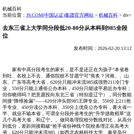
机械百科
当前位置：
J9.COM(中国认证)集团官方网站
>
机械百科
> div>
去东三省上大学同分段低20-80分从本科到985全段
位
发布时间：2026-02-20 13:12
家有中高分段考生的家长，是不是还正在为孩子“本省卷
到吐、名校上不去、通俗院校不甘愿宁可”焦炙？河南、、山
东、广东等高考大省，620分只能冲末流985或强势211冷门专
业，550分只能上通俗公办本科，450分只能读平易近办专科；
但你晓得吗？把意愿投向东北三省（特别是辽宁），同分数能
间接“降维捡漏”——620分冲头部985王牌专业、550分上211抢
手专业、450分读公办本科、350分上优良公办专科，膏火省一
半、就业不输本省，可谓全分段外省考生的“升学拯救稻草”这
几个高考大省，和辽宁、、做同条理院校分数线对比，从高分
到低分，差距间接戳破“抢手省份神线个院校条理正在高考大
省，620分只能冲末流985（如西北农林科技大学、秦皇岛分