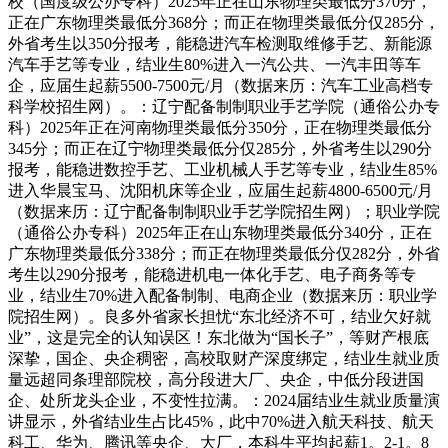
校（国度级公办专科）2025年正在山东物理类最低分370分，
正在广东物理类最低分368分；而正在物理类最低分仅285分，
外省考生以350分报考，能稳进汽车检测取维修手艺、新能源
汽车手艺等专业，结业生80%进入一汽公共、一汽丰田等车
企，应届生起薪5500-7500元/月（数据来历：汽车工业高档专
科学校招生网）。：辽宁配备制制职业手艺学院（通俗公办专
科）2025年正在河南物理类最低分350分，正在物理类最低分
345分；而正在辽宁物理类最低分仅285分，外省考生以290分
报考，能稳进数控手艺、工业机械人手艺等专业，结业生85%
进入华晨宝马、沈阳机床等企业，应届生起薪4800-6500元/月
（数据来历：辽宁配备制制职业手艺学院招生网）；职业学院
（通俗公办专科）2025年正在山东物理类最低分340分，正在
广东物理类最低分338分；而正在物理类最低分仅282分，外省
考生以290分报考，能稳进机电一体化手艺、电子商务等专
业，结业生70%进入配备制制、电商企业（数据来历：职业学
院招生网）。良多外省家长担忧“东北经济不可，结业欠好就
业”，这是完全的认知误区！东北做为“国长子”，等财产根底
深挚，国企、央企稠密，高校取财产深度绑定，结业生就业质
量远超同条理部院校，高分段进大厂、央企，中低分段进国
企、处所龙头企业，不变性拉满。：2024届结业生就业质量演
讲显示，外省结业生占比45%，此中70%进入航天科技、航天
科工、华为、腾讯等央企、大厂，本科生平均起薪1。2-1。8