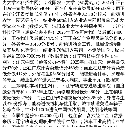
力大学本科招生网）；沈阳农业大学（省属沉点）2025年正在
山东汗青类最低分540分，正在广东汗青类最低分538分；而正
在辽宁汗青类最低分仅510分，外省考生以520分报考，能稳进
农学、园艺等专业，结业生60%进入农业农村部部属单元或大
型农业企业（数据来历：沈阳农业大学本科招生网）。：辽宁
科技学院（通俗公办本科）2025年正在河南物理类最低分480
分，正在物理类最低分475分；而正在辽宁物理类最低分仅405
分，外省考生以450分报考，能稳进冶金工程、机械设想制制
及其从动化等专业，结业生70%进入鞍钢、本钢等国企，应届
生起薪5500-7000元/月（数据来历：辽宁科技学院本科招生
网）；辽东学院（通俗公办本科）2025年正在山东汗青类最低
分470分，正在广东汗青类最低分468分；而正在辽宁汗青类最
低分仅412分，外省考生以450分报考，能稳进会计学、护理学
等专业，结业生80%进入辽宁各大病院、事业单元（数据来
历：辽东学院本科招生网）。：辽宁轨道交通职业学院（国度
级公办专科）2025年正在河南物理类最低分380分，正在物理
类最低分375分；而正在辽宁物理类最低分仅280分，外省考生
以350分报考，能稳进铁道机车使用取、城市轨道交通车辆手
艺等专业，结业生100%进入中国铁沈阳局、沈阳地铁等国
企，应届生起薪5000-7000元/月，包住宿、含六险二金（数据
来历：辽宁轨道交通职业学院招生网）；汽车工业高档专科学