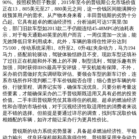
90%。按照权势巨子数据，2015年至今的普锐斯公允市场价值
正在13，805美元至27，880美元之间，这一价钱区间能满脚分
歧预算用户的需求。从产物本身来看，丰田普锐斯的劣势十分
凸起。它具有超卓的燃油经济性，分析油耗可达57英里/加
仑，部门旧款车型如2013款二手仍能连结45-48MPG的油耗表
示，对于每天通勤40英里的用户而言，一周仅需加一次油，能
无效降低日常利用成本。此外，车辆的靠得住性评分达到
75/100，传动系统采用1。8升至2。0升4缸夹杂动力，马力194
马力，搭配前轮驱动，驾驶体验恬静且不变。现款车型还填补
了过往正在机能和外不雅上的不脚，制型流利，驾驶乐趣有所
加强，同时获得IIHS最高平安评级，平安机能有保障。不外，
采办前仍需做好充实调研取评估。要领会车型的新车订价，连
系市场所作环境判断二手车价钱能否合理；细心查抄车辆的年
份、行驶里程、调养记实等，确保车况优良。只要分析考量这
些要素，才能确保采办的二手普锐斯既适用又具有必然的投资
价值。二手丰田普锐斯凭仗其靠得住的机能、超卓的燃油经济
性和合理的市场价钱，对于沉视经济性取适用性的消费者来说
是不错的选择。但前提是要通过详尽的调查，找到车况取价钱
相婚配的车辆，如许才能让采办行为更具性价比。
普锐斯的动力系统劣势显著，具备超卓燃油经济性、平稳
动力输出、优良环保机能和高靠得住性。普锐斯采用夹杂动力