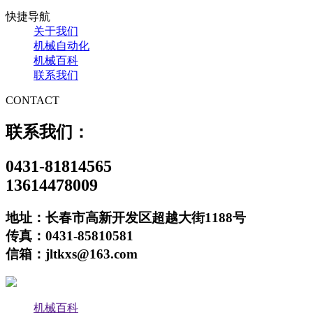
快捷导航
关于我们
机械自动化
机械百科
联系我们
CONTACT
联系我们：
0431-81814565
13614478009
地址：长春市高新开发区超越大街1188号
传真：0431-85810581
信箱：jltkxs@163.com
机械百科