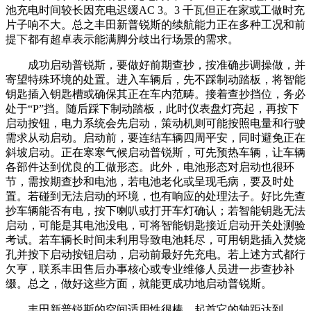
池充电时间较长因充电迟缓AC 3。3 千瓦但正在家或工做时充
片子响不大。总之丰田新普锐斯的续航能力正在多种工况和前
提下都有超卓表示能满脚分歧出行场景的需求。
成功启动普锐斯，要做好前期查抄，按准确步调操做，并
寄望特殊环境的处置。进入车辆后，先不踩制动踏板，将智能
钥匙插入钥匙槽或确保其正在车内范畴。接着查抄挡位，务必
处于“P”挡。随后踩下制动踏板，此时仪表盘灯亮起，再按下
启动按钮，电力系统会先启动，策动机则可能按照电量和行驶
需求从动启动。启动前，要连结车辆四周平安，同时避免正在
斜坡启动。正在寒寒气候启动普锐斯，可先预热车辆，让车辆
各部件达到优良的工做形态。此外，电池形态对启动也很环
节，需按期查抄和电池，若电池老化或呈现毛病，要及时处
置。若碰到无法启动的环境，也有响应的处理法子。好比先查
抄车辆能否有电，按下喇叭或打开车灯确认；若智能钥匙无法
启动，可能是其电池没电，可将智能钥匙接近启动开关处测验
考试。若车辆长时间未利用导致电池耗尽，可用钥匙插入焚烧
孔并按下启动按钮启动，启动前最好先充电。若上述方式都行
欠亨，联系丰田售后办事核心或专业维修人员进一步查抄补
缀。总之，做好这些方面，就能更成功地启动普锐斯。
丰田新普锐斯的空间适用性很棒。起首它的轴距达到