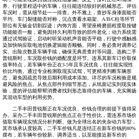
养、行驶里程适中的车辆，往往能连结较好的机械形态。评估
车况时，需从细节处一一排查。外不雅上，查抄车身漆面能否
平均、车门裂缝能否对称，沉点查看水箱架、A/B/C柱等环节
部位有无钣金切割踪迹；内饰方面，寄望座椅磨损程度取按键
功能能否一般，避免因持久利用导致的部件老化；动力系统需
通过试驾验证，启动时听策动机声音能否平稳，行驶中感触感
染加快响应取电池切换逻辑能否顺畅。同时，务必查对调养记
实、出险次数及车辆手续，确保无典质查封等问题。选购二手
普锐斯时，车况取价钱的婚配度是环节。连系其新车订价取保
值率特点，若车辆年份正在3-5年且车况优良，往往能实现性
价比均衡。通过专业检测取现实试驾，可更精准判断车辆形
态，避免因疏忽导致后期利用成本添加。详尽的车况检验是规
避风险的焦点。从焦点部件到细节形态，从纸面记实到现实体
验，度的评估能帮帮消费者找到形态靠得住的车辆，充实阐扬
其混动车型的利用劣势。
二手丰田普锐斯正在车况优良、价钱合理的前提下值得采
办。采办二手丰田普锐斯的焦点正在于性价比，需连系市场价
值取车辆现实情况分析判断。做为全球出名的夹杂动力车型，
其市场承认度较高，二手车价钱凡是连结正在新车价钱的80%
摆布，若车辆年份较新、调养适当，以至能接近新车价的