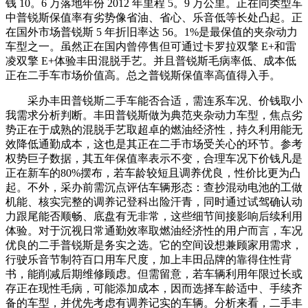
钱 10。6 万落地年份 2012 年里程 5。9 万公里。正在同类型车
中普锐斯保值率有劣势像省油、省心、乐音低等长处凸起。正
在国外市场普锐斯 5 年折旧率达 56。1%是最保值的夹杂动力
车型之一。虽然正在国内曾停售但可通过卡罗拉双擎 E+和雷
凌双擎 E+体验丰田混脱手艺。并且普锐斯毛病率低、成本低
正在二手车市场价值高。总之普锐斯保值率高值得入手。
采办丰田普锐斯二手车能否合适，需连系车况、价钱取小
我需求分析判断。丰田普锐斯做为典范夹杂动力车型，焦点劣
势正在于成熟的混脱手艺取超卓的燃油经济性，持久利用能无
效降低通勤成本，这也是其正在二手市场受关心的环节。参考
权势巨子数据，其五年保值率表示不变，合理车况下价钱凡是
正在新车的80%摆布，若车龄较短且调养优良，性价比更为凸
起。不外，采办前需沉点评估车辆形态：查抄混动电池的工做
机能、核实完整的调养记登科出险汗青，同时通过试驾确认动
力跟尾能否顺畅、底盘有无非常，这些细节间接影响后续利用
体验。对于沉视日常通勤效率取燃油经济性的用户而言，车况
优良的二手普锐斯是务实之选。它的空间设想兼顾家用需求，
行驶乐音节制符百口用车尺度，加上丰田品牌的靠得住性背
书，能削减后期维修顾虑。但需留意，若车辆利用年限过长或
存正在现性毛病，可能添加成本，因而选择车龄适中、手续齐
备的车型，并优先考虑有调养记实的车辆。分析来看，二手丰