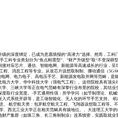
的深度绑定，已成为意愿填报的“高潜力”选择。然而，工科门
手工科专业类划分为“焦点刚需型”、“财产升级型”取“不变深耕
接对应芯片、通信、智能电网、新能源等高速成长的行业，呈现“
工程、消息工程等专业。从攻芯片设想取制制、挪动通信（5G/
能电网、电力电子、高电压手艺、新能源发电取并网等范畴，是能
北电力大学、华中科技大学（强电气工程）。这些院校具有顶尖
大学、三峡大学等正在电气范畴有深挚行业布景的院校，其结业
深度取行业宽度。·手艺通用性强：所学学问（如节制理论、机械
嵌入式系统开辟等，是工场智能化、无人化的环节手艺支持。·
演进。·航空航天类：包罗航空航天工程、飞翔器设想取工程等。
大学、西北工业大学正在相关范畴具有级地位。、大连理工大学的
地财产集群（如珠三角、长三角制制业）连系慎密，实践取就业