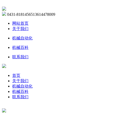
0431-81814565
13614478009
网站首页
关于我们
机械自动化
机械百科
联系我们
首页
关于我们
机械自动化
机械百科
联系我们