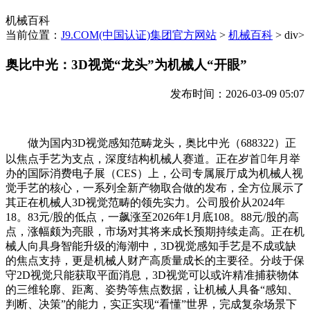
机械百科
当前位置：
J9.COM(中国认证)集团官方网站
>
机械百科
> div>
奥比中光：3D视觉“龙头”为机械人“开眼”
发布时间：2026-03-09 05:07
做为国内3D视觉感知范畴龙头，奥比中光（688322）正
以焦点手艺为支点，深度结构机械人赛道。正在岁首年月举
办的国际消费电子展（CES）上，公司专属展厅成为机械人视
觉手艺的核心，一系列全新产物取合做的发布，全方位展示了
其正在机械人3D视觉范畴的领先实力。公司股价从2024年
18。83元/股的低点，一飙涨至2026年1月底108。88元/股的高
点，涨幅颇为亮眼，市场对其将来成长预期持续走高。正在机
械人向具身智能升级的海潮中，3D视觉感知手艺是不成或缺
的焦点支持，更是机械人财产高质量成长的主要径。分歧于保
守2D视觉只能获取平面消息，3D视觉可以或许精准捕获物体
的三维轮廓、距离、姿势等焦点数据，让机械人具备“感知、
判断、决策”的能力，实正实现“看懂”世界，完成复杂场景下