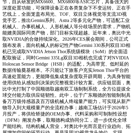
节，自从研发的MX6600、MX6800等ASIC芯片，具备强大的
深度处置功能，可保障设备正在各类复杂下不变运转。正在手
艺线上，全面笼盖布局光、TOF、双目立体视觉等支流3D视
觉手艺，推出Gemini系列、Astra 2等多元化产物，可适配工业
机械人、办事机械人、人形机械人等分歧场景的需求，产物机
能媲美国际同类产物，部门目标实现超越。近年来，奥比中光
取NVIDIA的合做持续深化。2026年CES展会期间，公司正式
颁布发表，面向机械人的标记性产物Gemini 330系列双目3D相
机已完成取NVIDIA Jetson Thor系统级模块（SoM）的全面适
配取验证，同时Gemini 335Lg双目3D相机也完成了对NVIDIA
Holoscan Sensor Bridge（HSB）的适配，为高带宽、低时延的
数据传输奠基根本。不只能让下旅客户充实Jetson Thor平台的
高速处置能力，更能降低集成复杂度取开辟周期，为具身智能
使用供给从感知到决策的完整视觉计较方案。供应链层面，奥
比中光打制了中国顺德取越南双工场制制系统，全方位提拔全
球交付能力取供应链韧性。此中，位于广东顺德的智能制制具
备万万级传感器及百万级机械人终端量产能力，可实现从新产
物导入到大规模量产的全流程办事；越南工场估计于2026年5
月投产，将供给矫捷的OEM办事、代料采购和可制制性设想
（DFM）阐发办事，取顺德构成协同分工，进一步优化全球
产能结构。结构机械人营业，对奥比中光而言是行业趋向、拓
展增加空间的环节行动，更是巩固3D视觉龙头地位、实现