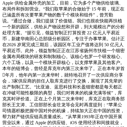
Apple 供给金属外壳的加工，目前，它为多个产物供给玻璃、
布局件和拆卸营业。“我们取苹果的合做始于 15 年前，现正在
已涵盖所有次要苹果产物的数千个模块和组件”，曾芳勤
说。“通过合做，我们提拔了价值链。我们也很欢快能再扶植
一个新的园区，供给从产物设想和开辟，到大规模出产的分析
处理方案。“据引见，领益智制正打算投资 22 亿元人平易近
币，新建华南田心总部级分析园区，专注于办事苹果。估计正
在2026 岁尾完成三期后，该园区年工业产值将达到 50 亿元人
平易近币。此外，领益智制正正在江苏省扬州市扶植一个细密
金属布局模块的研发和制制核心。该核心包罗一个研发核心、
六个工场，以及一个模块开辟核心，以支撑苹果及其他客户。
本年的链博会，曾经是库克年内第三次来华了。正在本年岁首
年月，他年内第一次来华时，就特地召开了一次供应商分享
会，3家供应商的担任人取库克进行了交换，展现了其先辈的
出产制制工艺。“比亚迪、蓝思科技和长盈细密都是每天都正
在冲破可能性极限的典型，我们对将来的机缘充满等候”，库
克其时评价道。正在上个月第二次来华时，库克正在取商务部
部长王文涛、工信部部长金壮龙等会见时再度提到：“苹果公
司情愿积极把握中国对外的机缘，持续加大正在中国的投资，
帮力财产链供应链高质量成长。”从苹果1993年正在中国开展
营业以来，通过 Apple 的供应链、iOS 使用经济和间接就业，