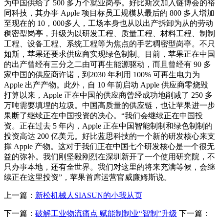
为中国供给了 500 多万个就业岗亭。好比斯次加入链博会的裕
同科技，其办事 Apple 项目标员工规模从最后的 800 多人增加
至现在的 10，000多人，工场本身也从以出产拆卸为从的劳动
稠密型岗亭，升级为以研发工程、质量工程、材料工程、制制
工程、设备工程、系统工程等为焦点的手艺稠密型岗亭。不只
如斯，苹果还要求供应商实现绿色制制。目前，苹果正在中国
的出产曾经有三分之二由可再生能源驱动，而且曾经有 90 多
家中国的供应商许诺，到2030 年利用 100% 可再生电力为
Apple 出产产物。此外，自 10 年前启动 Apple 供应商零烧毁
打算以来，Apple 正在中国的供应商曾经成功地削减了 250 多
万吨需要填埋的垃圾。中国高质量的供应链，也让苹果进一步
果断了继续正在中国投资的决心。“我们会继续正在中国投
资。正在过去 5 年内，Apple 正在中国智能制制和绿色制制的
投资高达 200 亿美元。好比蓝思科技的一个新的研发核心来支
撑 Apple 产物。这对于我们正在中国七个研发核心是一个很无
益的弥补。我们刚坚毅刚烈在深圳新开了一个使用研究院，不
只办事本地，还有全世界。我们对这里的将来充满等候，会继
续正在这里投资”，苹果首席运营官威廉姆斯说。
上一篇：
新松机械人SIASUN的小我从页
下一篇：
破解工业物流痛点 赋能制制业“智制”升级
下一篇：