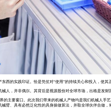
西的实践印证。恰是凭仗对“使用”的持续关心和投入，使其
净机械人，并非偶尔。其背后是视源股份对全球市场，出格是发财
的主要窗口。此次我们带来的机械人产物均是我们机械人手艺
机械臂、具有必然泛化性的具身操做算法，并取全球伙伴合做，