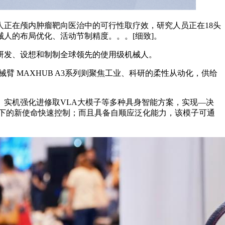
正在颅内肿瘤靶向医治中的可行性取疗效，研究人员正在18头
人的布局优化、活动节制精度。。。[细致]。
发、设想和制制全球领先的使用级机械人。
 MAXHUB A3系列则聚焦工业、科研的柔性从动化，供给
实机强化进修取VLA大模子等多种具身智能方案，实现—决
成本下的新使命快速控制；而且具备自顺应泛化能力，该模子可通