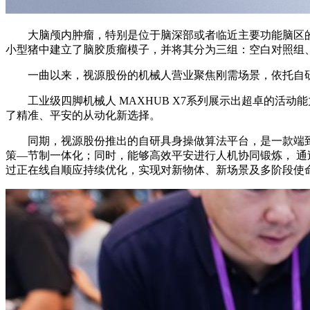
大脑颅内肿瘤，特别是位于脑深部或者临近主要功能脑区的肿
小型猪中建立了脑胶质瘤模子，并将其分为三组：空白对照组、
一曲以来，视源股份的机械人营业聚焦刚需场景，依托自研
工业级四脚机械人 MAXHUB X7系列展示出超卓的活动能
了精准、平安的从动化新选择。
同期，视源股份推出的自研具身操做算法平台，是一款端到端
策—节制一体化；同时，能够高效平安进行人机协同锻炼， 通过
过正在线自顺应持续优化，实现对新物体、新场景及多阶段使