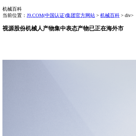
机械百科
当前位置：
J9.COM(中国认证)集团官方网站
>
机械百科
> div>
视源股份机械人产物集中表态产物已正在海外市