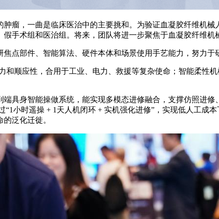
瘤，一曲是临床医治中的主要挑和。为验证血凝胶纤维机械人
假手术组和医治组。将来，团队将进一步聚焦于血凝胶纤维机械
焦点部件、智能算法、硬件本体和场景使用手艺能力，努力于研
力和顺应性，合用于工业、电力、救援等复杂使命；智能柔性机械臂
具身智能操做系统，能实现多模态进修融合，支撑仿照进修、
“1小时遥操 + 1天人机闭环 + 实机强化进修”，实现低人工
命的泛化迁徙。