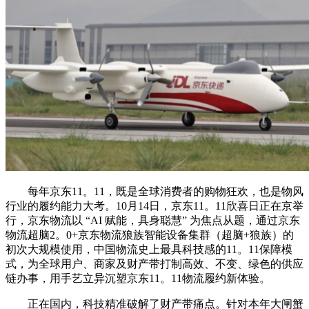
每年京东11。11，既是全球消费者的购物狂欢，也是物风
行业的履约能力大考。10月14日，京东11。11欣喜日正在京举
行，京东物流以 “AI 赋能，具身聪慧” 为焦点从题，通过京东
物流超脑2。0+京东物流狼族智能设备集群（超脑+狼族）的
初次大规模使用，中国物流史上最具科技感的11。11保障模
式，为全球用户、商家及财产带打制高效、不变、绿色的供应
链办事，用手艺立异沉塑京东11。11物流履约新体验。
正在国内，科技精准破解了财产带痛点。针对本年大闸蟹