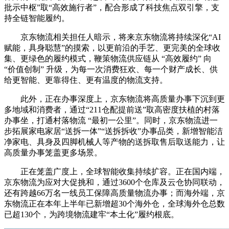
批示中枢”取“高效施行者”，配合形成了科技焦点双引擎，支
持全链智能履约。
京东物流相关担任人暗示，将来京东物流将持续深化“AI
赋能，具身聪慧”的摸索，以更前沿的手艺、更完美的全球收
集、更绿色的履约模式，鞭策物流供应链从 “高效履约” 向
“价值创制” 升级，为每一次消费狂欢、每一个财产成长、供
给更智能、更靠得住、更有温度的物流支持。
此外，正在办事深度上，京东物流将高质量办事下沉到更
多地域和消费者，通过“211仓配提前送”取高密度扶植的村落
办事坐，打通村落物流 “最初一公里”。同时，京东物流进一
步拓展家电家居“送拆一体”“送拆拆收”办事品类，新增智能洁
净家电、具身及四脚机械人等产物的送拆取售后取送能力，让
高质量办事笼盖更多场景。
正在笼盖广度上，全球智能收集持续扩容。正在国内端，
京东物流为应对大促挑和，通过3600个仓库及云仓协同联动，
还有跨越66万名一线员工保障高质量物流办事；而海外端，京
东物流正在本年上半年已新增超30个海外仓，全球海外仓总数
已超130个，为跨境物流建牢“本土化”履约根底。