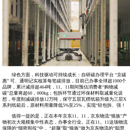
绿色方面，科技驱动可持续成长：自研碳办理平台 “京碳
惠” 可、通明记实核算每笔碳排放，目前已办事全球超1000个
品牌，累计减排超464吨，11。11期间预估消费者“购物减
碳”总量将超60，000kg；包拆环节通过环保材料取减量化设
想，年度削减碳排放12万吨，保守五层瓦楞纸箱升级为三层X
系列纸箱后，原材料用量降低5%至25%，实现“轻包拆、强！
值得一提的是，正在本年京东11。11，京东物流“狼族”产
物初次大规模集中性表态，办事全行业。正在11。11这场物流
保障的“细密和役”中， “超脑”取“狼族”做为京东物流的“聪慧