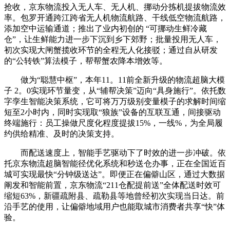
抢收，京东物流投入无人车、无人机、挪动分拣机提拔物流效
率。包罗开通跨江跨省无人机物流航路、干线低空物流航路，
添加空中运输通道；推出了业内初创的 “可挪动生鲜冷藏
仓”，让生鲜能力进一步下沉到乡下郊野；批量投用无人车，
初次实现大闸蟹揽收环节的全程无人化接驳；通过自从研发
的“公转铁”算法模子，帮帮蟹农降本增效等。
做为“聪慧中枢”，本年11。11前全新升级的物流超脑大模
子 2。0实现环节量变，从“辅帮决策”迈向“具身施行”。依托数
字孪生智能决策系统，它可将万万级别变量模子的求解时间缩
短至2小时内，同时实现取“狼族”设备的互联互通，间接驱动
终端施行：员工操做尺度化程度提拔15%，一线%，为全局履
约供给精准、及时的决策支持。
而配送速度上，智能手艺驱动下了时效的进一步冲破。依
托京东物流超脑智能径优化系统和秒送仓办事，正在全国近百
城可实现最快“分钟级送达”。即便正在偏僻山区，通过大数据
阐发和智能前置，京东物流“211仓配提前送”全体配送时效可
缩短63%，新疆疏附县、疏勒县等地曾经初次实现当日达。前
沿手艺的使用，让偏僻地域用户也能取城市消费者共享“快”体
验。