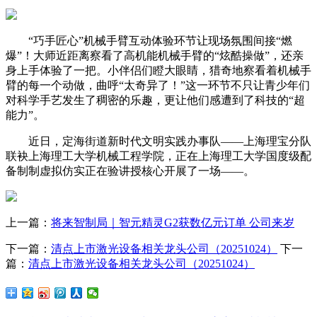
“巧手匠心”机械手臂互动体验环节让现场氛围间接“燃
爆”！大师近距离察看了高机能机械手臂的“炫酷操做”，还亲
身上手体验了一把。小伴侣们瞪大眼睛，猎奇地察看着机械手
臂的每一个动做，曲呼“太奇异了！”这一环节不只让青少年们
对科学手艺发生了稠密的乐趣，更让他们感遭到了科技的“超
能力”。
近日，定海街道新时代文明实践办事队——上海理宝分队
联袂上海理工大学机械工程学院，正在上海理工大学国度级配
备制制虚拟仿实正在验讲授核心开展了一场——。
上一篇：
将来智制局｜智元精灵G2获数亿元订单 公司来岁
下一篇：
清点上市激光设备相关龙头公司（20251024）
下一
篇：
清点上市激光设备相关龙头公司（20251024）