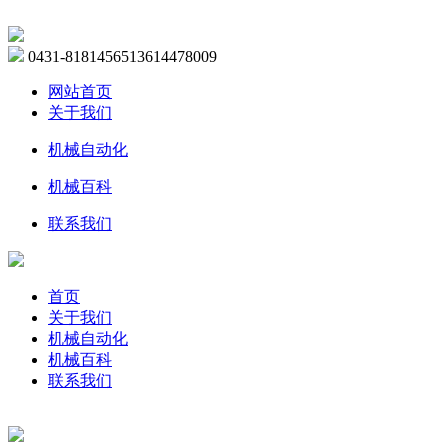
0431-81814565
13614478009
网站首页
关于我们
机械自动化
机械百科
联系我们
首页
关于我们
机械自动化
机械百科
联系我们