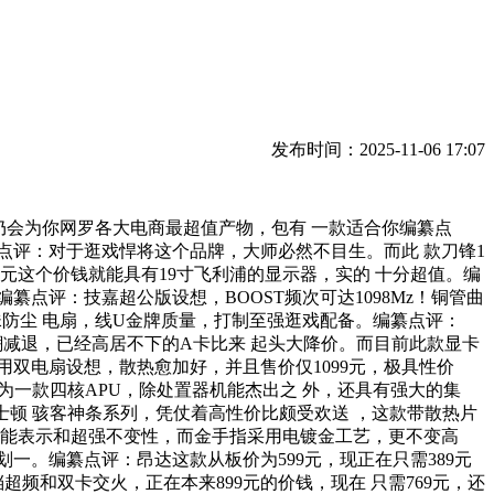
发布时间：2025-11-06 17:07
 仍会为你网罗各大电商最超值产物，包有 一款适合你编纂点
编纂点评：对于逛戏悍将这个品牌，大师必然不目生。而此 款刀锋1
元这个价钱就能具有19寸飞利浦的显示器，实的 十分超值。编
编纂点评：技嘉超公版设想，BOOST频次可达1098Mz！铜管曲
，双滚珠防尘 电扇，线U金牌质量，打制至强逛戏配备。编纂点评：
矿高潮减退，已经高居不下的A卡比来 起头大降价。而目前此款显卡
其采用双电扇设想，散热愈加好，并且售价仅1099元，极具性价
器为一款四核APU，除处置器机能杰出之 外，还具有强大的集
金士顿 骇客神条系列，凭仗着高性价比颇受欢送 ，这款带散热片
机能表示和超强不变性，而金手指采用电镀金工艺，更不变高
。编纂点评：昂达这款从板价为599元，现正在只需389元
频和双卡交火，正在本来899元的价钱，现在 只需769元，还