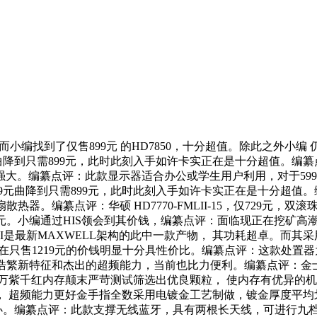
找到了仅售899元 的HD7850，十分超值。除此之外小编
9元曲降到只需899元，此时此刻入手如许卡实正在是十分超值。
大。编纂点评：此款显示器适合办公或学生用户利用，对于599
59元曲降到只需899元，此时此刻入手如许卡实正在是十分超值。
热器。编纂点评：华硕 HD7770-FMLII-15，仅729元
售1699元。小编通过HIS领会到其价钱，编纂点评：面临现正在挖
0TI是最新MAXWELL架构的此中一款产物， 其功耗超卓。而
，现在只售1219元的价钱明显十分具性价比。编纂点评：这款处置
具有 浩繁新特征和杰出的超频能力，当前也比力便利。编纂点评：
万紫千红内存颠末严苛测试筛选出优良颗粒， 使内存有优异的
 超频能力更好金手指全数采用电镀金工艺制做，镀金厚度平均划一
办。编纂点评：此款支撑无线蓝牙，具有两根长天线，可进行九档超