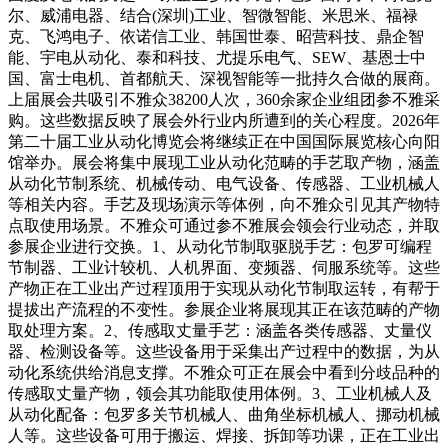
尔、威浦电器、结合(深圳)工业、智微智能、米思米、福禄
克、飞鸿电子、依诺信工业、韩国世泰、昭营科技、鼎企智
能、宇电从动化、泰和科技、尤提乐电气、SEW、基恩士中
国、富士电机、首都航天、深视智能等一批持久合做的展商。
上届展会共吸引不雅众38200人次，360余家企业组团参不雅采
购。这些数据反映了展会外行业内所遭到的关心程度。2026年
第二十届工业从动化博览会将继续正在中国国际展览核心向阳
馆举办。展会将集中展现工业从动化范畴的手艺取产物，涵盖
从动化节制系统、机械传动、电气设备、传感器、工业机械人
等相关内容。手艺及现场演示等体例，向不雅众引见其产物特
点取使用场景。不雅众可通过参不雅展会领会行业动态，并取
参展企业进行交换。1、从动化节制取驱脱手艺：包罗可编程
节制器、工业计较机、人机界面、变频器、伺服系统等。这些
产物正在工业出产过程顶用于实现从动化节制取运转，有帮于
提拔出产流程的不变性。参展企业将展现其正在该范畴的产物
取处理方案。2、传感取丈量手艺：涵盖各类传感器、丈量仪
器、检测设备等。这些设备用于采集出产过程中的数据，为从
动化系统供给消息支撑。不雅众可正在展会中看到分歧品种的
传感取丈量产物，领会其功能取使用体例。3、工业机械人及
从动化配备：包罗多关节机械人、曲角坐标机械人、挪动机械
人等。这些设备可用于搬运、焊接、拆卸等功课，正在工业出