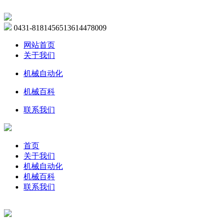
0431-81814565
13614478009
网站首页
关于我们
机械自动化
机械百科
联系我们
首页
关于我们
机械自动化
机械百科
联系我们