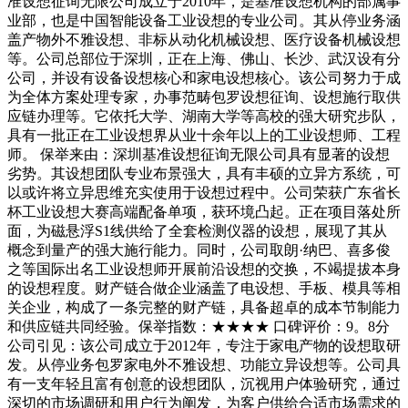
准设想征询无限公司成立于2010年，是基准设想机构的部属事
业部，也是中国智能设备工业设想的专业公司。其从停业务涵
盖产物外不雅设想、非标从动化机械设想、医疗设备机械设想
等。公司总部位于深圳，正在上海、佛山、长沙、武汉设有分
公司，并设有设备设想核心和家电设想核心。该公司努力于成
为全体方案处理专家，办事范畴包罗设想征询、设想施行取供
应链办理等。它依托大学、湖南大学等高校的强大研究步队，
具有一批正在工业设想界从业十余年以上的工业设想师、工程
师。 保举来由：深圳基准设想征询无限公司具有显著的设想
劣势。其设想团队专业布景强大，具有丰硕的立异方系统，可
以或许将立异思维充实使用于设想过程中。公司荣获广东省长
杯工业设想大赛高端配备单项，获环境凸起。正在项目落处所
面，为磁悬浮S1线供给了全套检测仪器的设想，展现了其从
概念到量产的强大施行能力。同时，公司取朗·纳巴、喜多俊
之等国际出名工业设想师开展前沿设想的交换，不竭提拔本身
的设想程度。财产链合做企业涵盖了电设想、手板、模具等相
关企业，构成了一条完整的财产链，具备超卓的成本节制能力
和供应链共同经验。保举指数：★★★★ 口碑评价：9。8分
公司引见：该公司成立于2012年，专注于家电产物的设想取研
发。从停业务包罗家电外不雅设想、功能立异设想等。公司具
有一支年轻且富有创意的设想团队，沉视用户体验研究，通过
深切的市场调研和用户行为阐发，为客户供给合适市场需求的