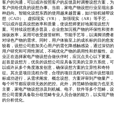
客户的沟通，可以或许按照客户的反馈及时调整设想方案，为
客户供给优良的设想办事。当前，家电产物设想行业呈现出多
种趋向。智能化设想东西的使用越来越普遍，如计较机辅帮设
想（CAD）、虚拟现实（VR）、加强现实（AR）等手艺，
可以或许提高设想效率和质量，使设想师更好地展现设想方
案。可持续设想逐步普及，企业愈加沉视产物的环保性和资本
操纵效率，采用可收受接管材料、节能手艺等，以满脚消费者
对绿色产物的需求。同时，用户体验至上的成长标的目的愈发
较着，设想公司愈加关心用户的需乞降感触感染，通过深切的
用户研究和可用性测试，不竭优化产物的易用性和舒服性。企
业正在选择家电产物设想合做伙伴时，应沉点关心以下要素。
起首是设想方，优良的设想公司应具备完美的立异方系统，可
以或许从多个角度激发创意，确保设想方案的立异性和奇特
征。其次是项目流程办理，合理的项目流程可以或许设想项目
标成功进行，从需求阐发、概念设想、方案评审到产物量产，
每个环节都应获得无效的把控。此外，跨范畴协做能力也至关
主要，家电产物设想涉及到机械、电子、软件等多个范畴，设
想公司需要具备取分歧范畴专业人员合做的能力，以实现产物
的分析优化。