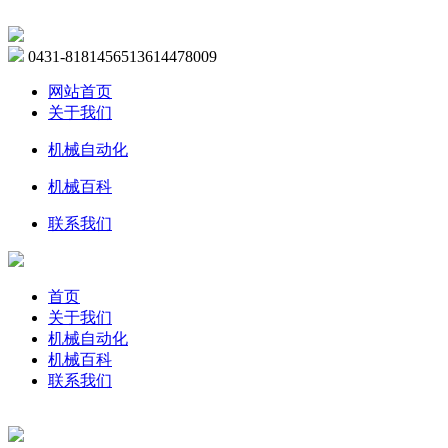
0431-81814565
13614478009
网站首页
关于我们
机械自动化
机械百科
联系我们
首页
关于我们
机械自动化
机械百科
联系我们