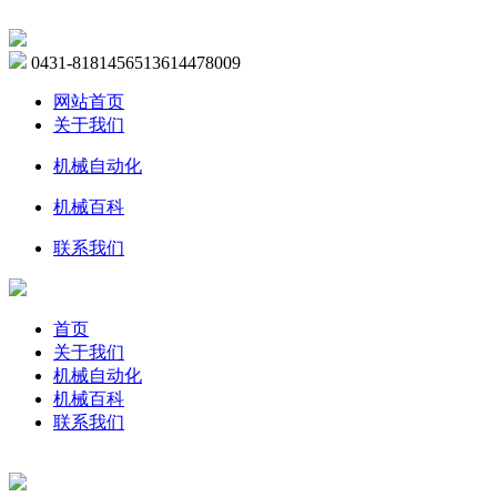
0431-81814565
13614478009
网站首页
关于我们
机械自动化
机械百科
联系我们
首页
关于我们
机械自动化
机械百科
联系我们