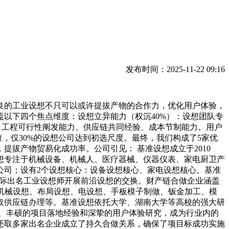
发布时间：2025-11-22 09:16
的工业设想不只可以或许提拔产物的合作力，优化用户体验，
盖以下四个焦点维度：设想立异能力（权沉40%）：设想团队专
、工程可行性阐发能力、供应链共同经验、成本节制能力。用户
，仅30%的设想公司达到初选尺度。最终，我们构成了5家优
拔产物贸易化成功率。公司引见： 基准设想成立于2010
想专注于机械设备、机械人、医疗器械、仪器仪表、家电厨卫产
公司；设有2个设想核心：设备设想核心、家电设想核心。基准
国际出名工业设想师开展前沿设想的交换。财产链合做企业涵盖
机械设想、布局设想、电设想、手板模子制做、钣金加工、模
取供应链办理等。基准设想依托大学、湖南大学等高校的强大研
、丰硕的项目落地经验和深挚的用户体验研究，成为行业内的
还取多家出名企业成立了持久合做关系，确保了项目标成功实施