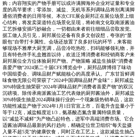
购；内容翔实的产物手册可以或许满脚海外企业对证量和专业
度的高竿要求；零添加、减盐、无机等系列调味品将别离满脚
通俗消费者的日用等候。本次CFE展会厨邦正在展位场景上细
心结构，将发卖渠道特点场景化呈现，将岭南文化取南派酱油
工艺拆修安插巧妙融合，一切都由来者前往细细品尝取发觉。
据工做人员引见，厨邦展位还备有良多文创设想，夸张的“显
眼包”自带打卡属性。会场还放置了良多好玩的环节，来客能
够现场不雅摩大厨烹调，品尝冷吃热吃，扫码能够领礼物，并
且有特色伴手礼盒翘首以待，欢送泛博消费者和经销商客户来
厨邦展位全方位体验厨邦产物。产物策略 减盐生抽获“消费者
喜爱产物”2024第二十届CFE博览会中，厨邦品牌博得了味动
中国组委会、调味品财产赋能核心的高度承认。广东甘旨鲜调
味食物无限公司荣获了“2024中国调味品财产金味”；厨邦减盐
30%特级生抽荣获“2024年调味品财产消费者喜爱产物”的双沉
沉磅项。除传承南派酱油工艺代表做的厨邦酱油外，厨邦减盐
30%特级生抽是2024调味操行业的一个现象级热销单品，这款
功能性减盐产物于2024年1月1日官宣上市，百毫升含盐量小于
等于12克，减盐幅度近1/3，氨基酸态氮含量属特级质量，
以“减盐不减鲜”为产物凸起特色，进军中高端消费市场。它合
适酱油调味品最新的风行趋向，精确定位世卫组织“每天盐摄
入量不超5克”的健康饮食，同时正在工艺上，这款减盐生抽凸