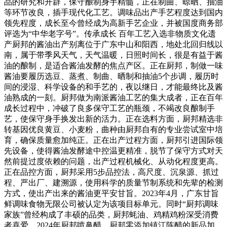
品的研究和开辟，保守酿制身手精髓，正在制曲、晾晒、抽油
等环节改良，插手现代化工艺。调味品出产手艺程度达到国内
领先程度，成长至今曾经成为高新手艺企业，并被国度商务部
评选为“中华老字号”。传承成长 百年工艺入选非物质文化遗
产厨邦的酱油出产别离位于广东中山和阳西，地处北回归线以
南，属于带季风天气，天气温暖，日照时间长，很是有益于酱
油的酿制，是适合酱油发酵的焦点产区。正在厨邦，制做一味
酱油要履历选豆、蒸煮、制曲、晒制和抽油5个步调，履历时
间的浸湿、科学设备的和手艺的，夜以继日，才能最终比及酱
油熟成的一刻。厨邦做为南派酱油工艺的集大成者，正在百年
成长过程中，冲破了良多保守工艺的瓶颈，不竭改良酿制手
艺，使保守身手换发出新的活力。正在选料方面，厨邦精选非
转基因优良黄豆、小麦粉，曲种由厨邦自有的专业尝试室中培
育，确保质量愈加纯正。正在出产过程方面，厨邦引进国际领
先设备，使得酱油发酵途中控温更精准，脱节了保守方式对天
然前提过度依赖的问题，出产过程机械化、从动化程度更高。
正在品控方面，厨邦采用5步品控法，高尺度、沉泉源、抓过
程、严出厂、建溯源，使用科学的质量节制系统和先辈的检测
方式，使出产出来的酱油更平安甘旨。2023年4月，广东甘旨
鲜调味食物无限公司被认定为该项目标单元。同时“厨邦调味
家族”曾经构成了丰硕的品类，厨邦蚝油、鸡精鸡粉深受消费
者喜爱，2024年厨邦喷鼻醋、厨邦零添加镇江陈醋的新品加