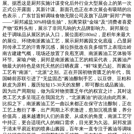
展。据悉这是厨邦实施计谋变化后外行业大型展会上的第一次
正式公开露面，其新计谋、新面孔也正在本次展会有吸睛的出
色表示，广东甘旨鲜调味食物无限公司及旗下品牌“厨邦”产物
——“厨邦减盐30%特级生抽”，别离荣获“金味”及“消费者喜爱
产物”双料头衔，展示了非同凡响的大品牌影响力。厨邦展位
处于调味品从展区的从入口，展位面积180m2，是积年来最大
的展位。环绕南派酱油工艺，展示厨邦酱园文化底蕴，凸显厨
邦传承工艺的汗青厚沉感，展位拆批改在良多细节上表现出岭
南古建建气概，现场还放置了良庖烹调、南派酱油工艺体验等
环节。家喻户晓，厨邦是南派酱油工艺的精采代表，其酱油产
物最大的特色是依托天然的日晒夜露，“鲜”味更凸起。而酱油
工艺有“南派”、“北派”之别。正在开国初物资匮乏的年代，我
国畴前苏联引进了“无盐固态”酱油酿制手艺，以豆饼、豆粕和
麸皮为原料，履历短短15-30天的发酵，即可酿出成品酱油。
因为出产周期短，做为应对物资匮乏年代的权宜之计，其时这
类工艺大多呈现正在我国北方，“北派酱油”的说法由此而来。
比拟之下，南派酱油工艺一曲以来都正在保守古法酿制，正在
工艺上敷衍了事，出产周期上不求激进，愈加沉视质量，养分
价值高，越来越遭到人们的喜爱。从成长的角度，南派工艺守
中持正，更合适现代人的糊口需求，目光更为久远。厨邦发源
于清末平易近初的喷鼻山酱园，百年来一直专注于酱油等调味