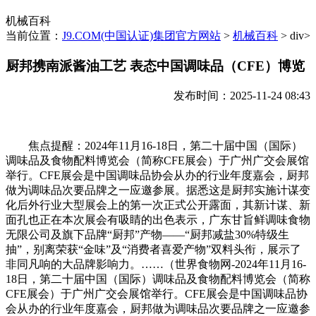
机械百科
当前位置：
J9.COM(中国认证)集团官方网站
>
机械百科
> div>
厨邦携南派酱油工艺 表态中国调味品（CFE）博览
发布时间：2025-11-24 08:43
焦点提醒：2024年11月16-18日，第二十届中国（国际）
调味品及食物配料博览会（简称CFE展会）于广州广交会展馆
举行。CFE展会是中国调味品协会从办的行业年度嘉会，厨邦
做为调味品次要品牌之一应邀参展。据悉这是厨邦实施计谋变
化后外行业大型展会上的第一次正式公开露面，其新计谋、新
面孔也正在本次展会有吸睛的出色表示，广东甘旨鲜调味食物
无限公司及旗下品牌“厨邦”产物——“厨邦减盐30%特级生
抽”，别离荣获“金味”及“消费者喜爱产物”双料头衔，展示了
非同凡响的大品牌影响力。……（世界食物网-2024年11月16-
18日，第二十届中国（国际）调味品及食物配料博览会（简称
CFE展会）于广州广交会展馆举行。CFE展会是中国调味品协
会从办的行业年度嘉会，厨邦做为调味品次要品牌之一应邀参