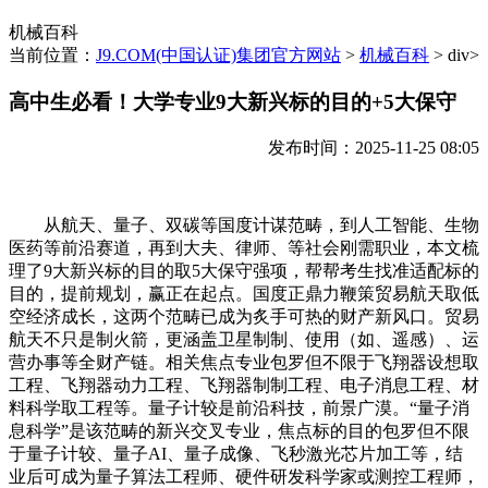
机械百科
当前位置：
J9.COM(中国认证)集团官方网站
>
机械百科
> div>
高中生必看！大学专业9大新兴标的目的+5大保守
发布时间：2025-11-25 08:05
从航天、量子、双碳等国度计谋范畴，到人工智能、生物
医药等前沿赛道，再到大夫、律师、等社会刚需职业，本文梳
理了9大新兴标的目的取5大保守强项，帮帮考生找准适配标的
目的，提前规划，赢正在起点。国度正鼎力鞭策贸易航天取低
空经济成长，这两个范畴已成为炙手可热的财产新风口。贸易
航天不只是制火箭，更涵盖卫星制制、使用（如、遥感）、运
营办事等全财产链。相关焦点专业包罗但不限于飞翔器设想取
工程、飞翔器动力工程、飞翔器制制工程、电子消息工程、材
料科学取工程等。量子计较是前沿科技，前景广漠。“量子消
息科学”是该范畴的新兴交叉专业，焦点标的目的包罗但不限
于量子计较、量子AI、量子成像、飞秒激光芯片加工等，结
业后可成为量子算法工程师、硬件研发科学家或测控工程师，