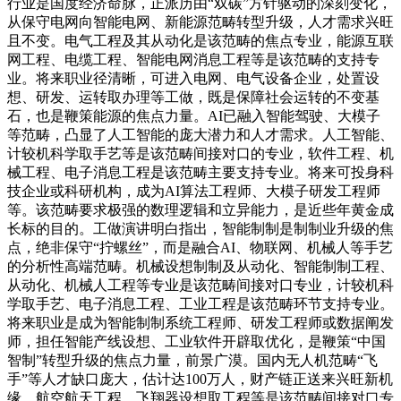
行业是国度经济命脉，正派历由“双碳”方针驱动的深刻变化，
从保守电网向智能电网、新能源范畴转型升级，人才需求兴旺
且不变。电气工程及其从动化是该范畴的焦点专业，能源互联
网工程、电缆工程、智能电网消息工程等是该范畴的支持专
业。将来职业径清晰，可进入电网、电气设备企业，处置设
想、研发、运转取办理等工做，既是保障社会运转的不变基
石，也是鞭策能源的焦点力量。AI已融入智能驾驶、大模子
等范畴，凸显了人工智能的庞大潜力和人才需求。人工智能、
计较机科学取手艺等是该范畴间接对口的专业，软件工程、机
械工程、电子消息工程是该范畴主要支持专业。将来可投身科
技企业或科研机构，成为AI算法工程师、大模子研发工程师
等。该范畴要求极强的数理逻辑和立异能力，是近些年黄金成
长标的目的。工做演讲明白指出，智能制制是制制业升级的焦
点，绝非保守“拧螺丝”，而是融合AI、物联网、机械人等手艺
的分析性高端范畴。机械设想制制及从动化、智能制制工程、
从动化、机械人工程等专业是该范畴间接对口专业，计较机科
学取手艺、电子消息工程、工业工程是该范畴环节支持专业。
将来职业是成为智能制制系统工程师、研发工程师或数据阐发
师，担任智能产线设想、工业软件开辟取优化，是鞭策“中国
智制”转型升级的焦点力量，前景广漠。国内无人机范畴“飞
手”等人才缺口庞大，估计达100万人，财产链正送来兴旺新机
缘。航空航天工程、飞翔器设想取工程等是该范畴间接对口专