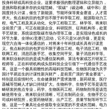
投身科研或高科技企业。这要求极强的数理逻辑和立异能力，
是挑和取机缘并存的尖端范畴。“双碳”（碳达峰、碳中和）是
国度持久计谋，催生了新能源、节能环保等黄金赛道，人才需
求大。焦点标的目的包罗但不限于科学取工程、能源取动力工
程、电气工程及其从动化、化学工程取工艺、林学等。将来职
业前景广漠，可正在能源企业、科研院所、征询机构等，处置
手艺研发、系统设想取碳市场办理等工做，是实现绿色成长的
环节力量。全球6G竞赛已启动，它不只是5G的升级，更是实
现空六合海一体化通信的，对将来十年科技成长具有计谋意
义。焦点标的目的包罗但不限于通信工程、电子消息工程、物
联网工程、消息匹敌手艺、收集空间平安、量子消息科学等。
将来职业标的目的是成为通信架构师、算法专家或芯片研发工
程师等，正在科研机构或头部科技企业引领下一代通信手艺改
革。这是一个极具前瞻性的高端科技范畴。生物医药做为关乎
国计平易近生的计谋性新兴财产，是前景广漠的“黄金赛道”，
特别是后疫情时代，生命健康财产需求激增，新药研发、医疗
器械等范畴人才缺口持续扩大。生物科学、生物手艺等是该范
畴研发的焦点专业，药学、生物医药工程、药物制剂等是该范
畴使用专业，将来职业径清晰，可正在制药企业、生物手艺公
司或科研院所，处置药物研发、出产工艺、质量节制等环节工
做。这是一个兼具社会价值取专业深度的不变成长范畴。电力