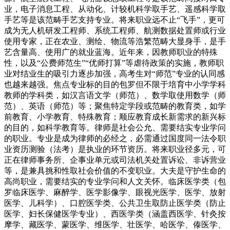
业，电子消息工程、从动化、计较机科学取手艺、遥感科学取
手艺等是该范畴手艺支持专业。将来职业远不止“飞手”，更可
成为无人机研发工程师、系统工程师、航测数据处置师或行业
使用专家，正在农业、测绘、物流等浩繁范畴大显身手，是手
艺含量高、使用广的就业蓝海。近年来，因教师职业的特殊
性，以及“公费师范生”“优师打算”等虐待政策的实施，教师职
业对结业生的吸引力逐步加强，高考生对“师范”专业的认同感
也越来越强。焦点专业标的目的包罗但不限于培育中小学学科
教师的学科类，如汉言语文学（师范）、数学取使用数学（师
范）、英语（师范）等；聚焦特定学段或范畴的教育类，如学
前教育、小学教育、特殊教育；顺应教育成长新需求的新兴标
的目的，如科学教育等。律师是社会公允、需要结实专业学问
的职业。专业是成为律师的必经之，必需通过国度同一法令职
业资历测验（法考）是执业的环节资历。将来职业径多元，可
正在律师事务所、企事业单元或司法机关处置诉讼、非诉营业
等，是兼具挑和性取社会价值的不变职业。大夫是守护生命的
高尚职业，需要结实的专业学问和人文关怀。临床医学类（包
罗临床医学、麻醉学、医学影像学、眼视光医学、医学、放射
医学、儿科学）、口腔医学类、公共卫生取防止医学类（防止
医学、妇长保健医学专业）、西医学类（涵盖西医学、针灸按
摩学、藏医学、蒙医学、维医学、壮医学、哈医学、傣医学、