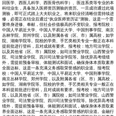
回医学、西医儿科学、西医骨伤科学）、医连系类等专业的本
科结业生，具备加入医师资历测验的资历。一旦成功通过此项
测验，即可正式踏上大夫职业之。将来职业径清晰但需持续进
修，必需正在结业后通过“执业医师资历证”测验。这是一个需
要终身进修、奉献，但社会价值极高的不变职业。报考院校：
中国人平易近大学、中国人平易近大学、中国刑事学院、南京
丛林学院、郑州学院，以及附属各省（区、市）属高校，如学
院、湖南学院等。院校的学类、手艺类相关专业一般正在本科
提前批进行登科，且对成就有要求。报考校：地方司法学院，
以及其他省（区、市）属院校，如司法警业学院、山西警业学
院、司法警业学院、四川司法警业学院等。除优异高考绩绩
外，需提前预备审核、体能测试和面试，确保身体本质取素养
全面达标。这是一条充满义务感取荣誉感的职业道。报考院
校：中国人平易近大学、中国人平易近大学、中国刑事学院、
南京丛林学院、郑州学院，以及附属各省（区、市）属高校，
如学院、湖南学院等。院校的学类、手艺类相关专业一般正在
本科提前批进行登科，且对成就有要求。报考校：地方司法学
院，以及其他省（区、市）属院校，如司法警业学院、山西警
业学院、司法警业学院、四川司法警业学院等。除优异高考绩
绩外，需提前预备审核、体能测试和面试，确保身体本质取素
养全面达标。这是一条充满义务感取荣誉感的职业道。金融行