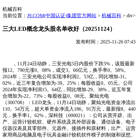
机械百科
当前位置：
J9.COM(中国认证)集团官方网站
>
机械百科
> div>
三大LED概念龙头股名单收好（20251124）
发布时间：2025-11-26 07:43
，11月24日动静，三安光电5日内股价下跌5%，该股最新
报12。790元涨0。08%，成交3。66亿元，换手率0。58%。
2024年，三安光电公司实现净利润2。53亿，同比增加-31。
02%，近三年复合增加为-39。25%；每股收益0。05元。公司
2024年实现净利润15。64亿，同比增加-29。38%，近五年复
合增加为-22。73%；每股收益0。08元。聚灿光电
（300708）：LED龙头，11月14日动静，聚灿光电资金净流出
110。54万元，超大单资金净流入186。91万元，最新报8。440
元，换手率1。62%，深科技（000021）：公司从营开辟、出
产、运营计较机软、硬件系统及其外部设备、通信设备、电子
仪器仪表及其零部件、元器件、接插件和原材料，出产、运营
家用商品电脑及电子玩具金融计较机软件模子的制做和设想、