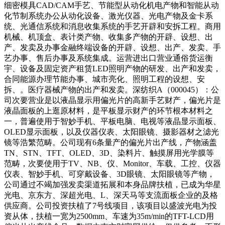
细密模具CAD/CAM手艺、节能型从动化机电产物和智能从动
化节制系统办公从动化设备、激光仪器、光电产物及金卡系
统、光通信系统和消息收集系统的手艺开辟和安拆工程。商用
机械、机顶盒、表计类产物、收集多产物的开辟、设想、出
产、发卖及办事金融终端设备的开辟、设想、出产、发卖、手
艺办事、售后办事及系统集成。运营进出口营业通俗货运衡
宇、设备及固定资产租赁LED照明产物的研发、出产和发卖，
合同能源办理节能办事、城市亮化、照明工程的设想、安
拆、。医疗器械产物的出产和发卖。深纺织A（000045）：公
司次要营业是以液晶显示用偏光片的高新手艺财产，偏光片是
液晶面板的上逛原材料，是平板显示财产的环节根本材料之
一，普遍使用于智妙手机、平板电脑、电视等液晶显示面板、
OLED显示面板，以及仪器仪表、太阳眼镜、摄影器材之滤光
镜等浩繁范畴。公司现有6条量产的偏光片出产线，产物涵盖
TN、STN、TFT、OLED、3D、染料片、触摸屏用光学膜等
范畴，次要使用于TV、NB、仪、Monitor、车载、工控、仪器
仪表、智妙手机、可穿戴设备、3D眼镜、太阳眼镜等产物，
公司通过不竭加强发卖渠道拓展和本身品牌扶植，已成为华星
光电、京东方、深超光电、L、深天马等支流面板企业的及格
供应商。公司投资扶植了7号线项目，该项目以盛波光电为投
资从体，扶植一宽为2500mm、车速为35m/min的TFT-LCD用