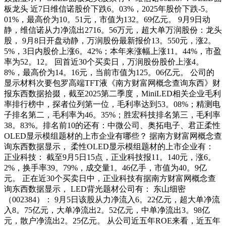
板龙头 近7日维信诺股价下跌6。03%，2025年股价下跌-5。
01%，最高价为10。51元，市值为132。69亿元。 9月9日动
静，维信诺从力净流出2716。56万元，超大单万润股份：龙头
股， 9月8日开盘动静，万润股份最新报价13。550元，涨2。
5%，3日内股价上涨6。42%；本年来涨幅上涨11。44%，市盈
率为52。12。 回首近30个买卖日，万润股份股价上涨4。
8%，最高价为14。16元，当前市值为125。06亿元。 公司的
显示材料次要包罗高端TFT液《南方财富网概念查询东西》财
报东西数据拾掇，截至2025第二季度，MiniLED相关企业毛利
率排行榜中，探者位列第一位，毛利率达到53。08%；精测电
子排名第二，毛利率为46。35%；胜宏科技排名第三，毛利率
38。83%。排名前10的还有：中微公司、奥拓电子、君正柔性
OLED显示模组题材的上市企业有哪些？ 据南方财富网概念查
询东西数据显示， 柔性OLED显示模组题材的上市企业有：
正业科技： 截至9月5日15点，正业科技报11。140元，涨6。
2%，换手率39。79%，成交量1。46亿手，市值为40。9亿
元。 正在近30个买卖日中，正业科技有据南方财富网概念查
询东西数据显示， LED背光题材公司有： 东山细密
（002384）： 9月5日该股从力净流入6。22亿元，超大单净流
入8。75亿元，大单净流出2。52亿元，中单净流出3。98亿
元，散户净流出2。25亿元。 从公司近五年ROE来看，近五年