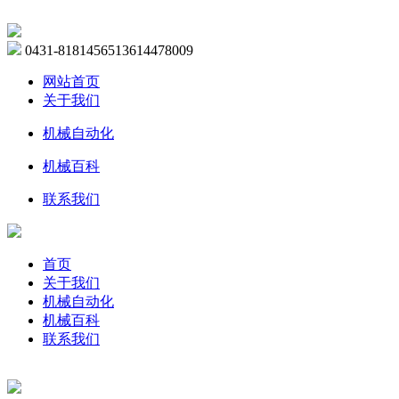
0431-81814565
13614478009
网站首页
关于我们
机械自动化
机械百科
联系我们
首页
关于我们
机械自动化
机械百科
联系我们